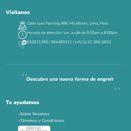
Visítanos
00
00
00
00
:
:
:
TERMINA EN
Calle Juan Fanning 486, Miraflores, Lima, Perú
DÍAS
HORAS
MIN
SEG
Horario de atención: lun. a sáb de 9:00am a 8:00pm
✕
933021395 / 994489311 / (+511) 01 396-6832
CAT WEEK · 4 AL 8 DE AGOSTO
Siempre fuimos
raros.
Hoy somos mayoría.
Descubre una nueva forma de engreír
Descuentos y promos en tus marcas favoritas 🐾
Solo por esta semana.
Te ayudamos
Applaws 15%
Bravery 15%
Hill's 15%
Tiki Cat 5+1
Sobre Nosotros
Dr. Clauder's 3+1
N&D 5%
Y más...
Términos y Condiciones