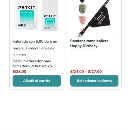
precios:
desde
S/24.00
hasta
S/27.00
Bandana cumpleañero
Valorado con
5.00
de 5 en
Happy Birthday
base a
3
valoraciones de
clientes
Deshumedecedor para
comedero Petkit set x5
S/
23.00
S/
24.00
-
S/
27.00
Añadir al carrito
Seleccionar opciones