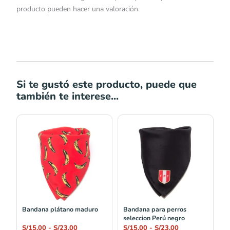
producto pueden hacer una valoración.
Si te gustó este producto, puede que
también te interese...
Rango
Rango
de
de
precios:
precios:
desde
desde
S/15.00
S/15.00
hasta
hasta
S/23.00
S/23.00
Bandana plátano maduro
Bandana para perros
seleccion Perú negro
S/
15.00
-
S/
23.00
S/
15.00
-
S/
23.00