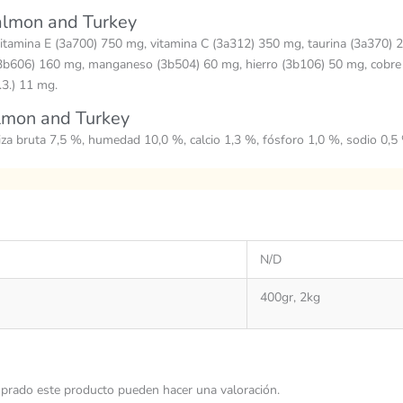
Salmon and Turkey
 vitamina E (3a700) 750 mg, vitamina C (3a312) 350 mg, taurina (3a370) 2
 (3b606) 160 mg, manganeso (3b504) 60 mg, hierro (3b106) 50 mg, cobre
.3.) 11 mg.
lmon and Turkey
niza bruta 7,5 %, humedad 10,0 %, calcio 1,3 %, fósforo 1,0 %, sodio 0,
N/D
400gr, 2kg
prado este producto pueden hacer una valoración.