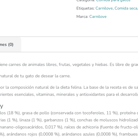
Categoría:
Comida para gatos
Etiquetas:
Carnilove
,
Comida seca
Marca:
Carnilove
nes (0)
ne carnes de animales libres, frutas, vegetales y hiebas. Es libre de gra
natural de tu gato de desear la carne.
r la composición natural de la dieta felina. La base de la receta es de
rientes esenciales, vitaminas, minerales y antioxidantes para el desarro
ey
os (18 %), grasa de pollo (conservada con tocoferoles, 11 %), proteína de
as (1 %), linaza (1 %), garbanzos (1 %), conchas de moluscos hidrolizad
manano-oligosacáridos, 0,017 %), raíces de achicoria (fuente de fructo-ol
1 %), arándanos rojos (0,0008 %), arándanos azules (0,0008 %), frambues