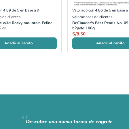
on
4.89
de 5 en base a
9
Valorado con
4.86
de 5 en base a
s de clientes
valoraciones de clientes
he wild Rocky mountain Feline
Dr.Clauder's Best Pearls No. 0
 gr
hígado 100g
S/
8.50
Añadir al carrito
Añadir al carrito
Descubre una nueva forma de engreír