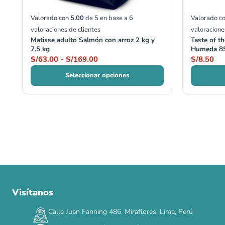
Valorado con
5.00
de 5 en base a
6
Valorado c
valoraciones de clientes
valoracione
Matisse adulto Salmón con arroz 2 kg y
Taste of t
7.5 kg
Humeda 85
S/
63.00
-
S/
169.00
S/
8.50
Seleccionar opciones
Visítanos
00
00
00
00
:
:
:
TERMINA EN
DÍAS
HORAS
MIN
SEG
Calle Juan Fanning 486, Miraflores, Lima, Perú
✕