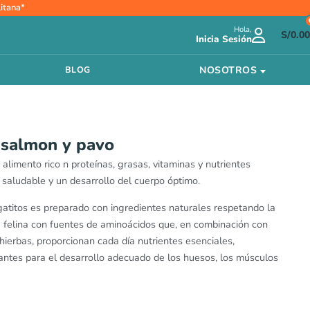
ango
itana*
e
Hola,
ecios:
S/
0.00
Inicia Sesión
esde
/30.40
NOSOTROS
BLOG
asta
/94.50
s salmon y pavo
alimento rico n proteínas, grasas, vitaminas y nutrientes
 saludable y un desarrollo del cuerpo óptimo.
atitos es preparado con ingredientes naturales respetando la
a felina con fuentes de aminoácidos que, en combinación con
hierbas, proporcionan cada día nutrientes esenciales,
dantes para el desarrollo adecuado de los huesos, los músculos