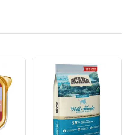
Rango
de
precios:
desde
S/137.00
hasta
S/265.00