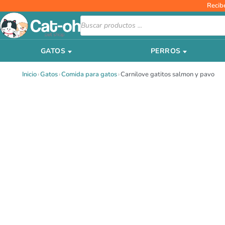
Ir
Recib
al
Búsqueda
de
contenido
productos
GATOS
PERROS
Inicio
›
Gatos
›
Comida para gatos
›
Carnilove gatitos salmon y pavo