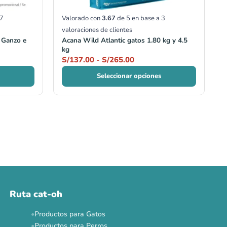
7
Valorado con
3.67
de 5 en base a
3
valoraciones de clientes
9 Ganzo e
Acana Wild Atlantic gatos 1.80 kg y 4.5
kg
S/
137.00
-
S/
265.00
Seleccionar opciones
Ruta cat-oh
Productos para Gatos
Productos para Perros