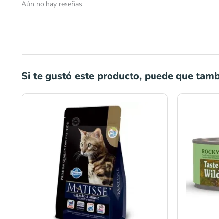
Aún no hay reseñas
Si te gustó este producto, puede que tambi
Rango
de
precios:
desde
S/63.00
hasta
S/169.00