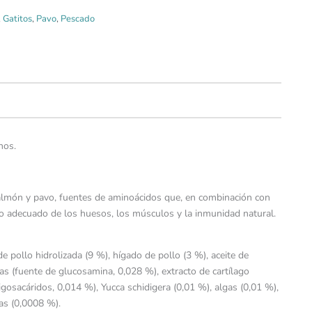
,
Gatitos
,
Pavo
,
Pescado
nos.
 salmón y pavo, fuentes de aminoácidos que, en combinación con
llo adecuado de los huesos, los músculos y la inmunidad natural.
 pollo hidrolizada (9 %), hígado de pollo (3 %), aceite de
as (fuente de glucosamina, 0,028 %), extracto de cartílago
igosacáridos, 0,014 %), Yucca schidigera (0,01 %), algas (0,01 %),
as (0,0008 %).