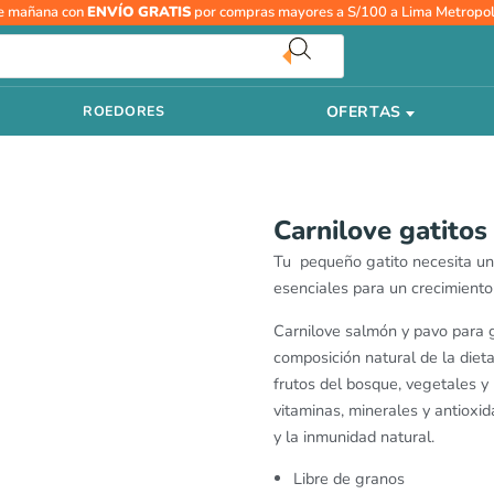
R
Carnilove
e mañana con
ENVÍO GRATIS
por compras mayores a S/100 a Lima Metropol
d
gatitos
pr
salmon
d
y
S
OFERTAS
ROEDORES
pavo
h
cantidad
S
Carnilove gatito
Tu pequeño gatito necesita un 
esenciales para un crecimiento
Carnilove salmón y pavo para g
composición natural de la diet
frutos del bosque, vegetales y 
vitaminas, minerales y antioxi
y la inmunidad natural.
Libre de granos