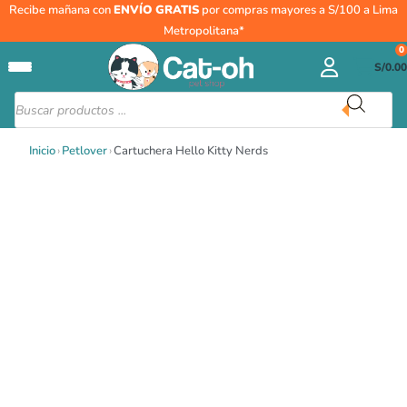
Ir
Cartuchera
Recibe mañana con
ENVÍO GRATIS
por compras mayores a S/100 a Lima
al
Hello
Metropolitana*
contenido
Kitty
0
S/
0.00
Nerds
cantidad
Búsqueda
de
productos
Inicio
›
Petlover
›
Cartuchera Hello Kitty Nerds