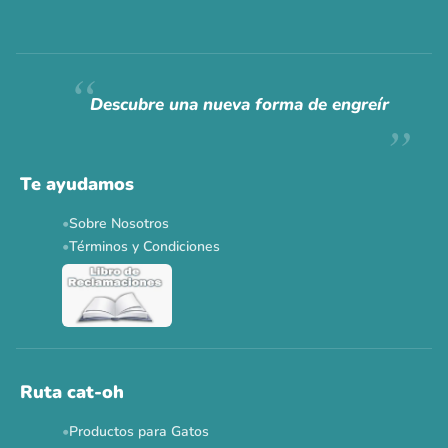
Siempre fuimos
raros.
Hoy somos mayoría.
Descubre una nueva forma de engreír
Descuentos y promos en tus marcas favoritas 🐾
Solo por esta semana.
Te ayudamos
Applaws 15%
Bravery 15%
Hill's 15%
Tiki Cat 5+1
Sobre Nosotros
Dr. Clauder's 3+1
N&D 5%
Y más...
Términos y Condiciones
Ver todas las promos 🐾
Ahora no
Ruta cat-oh
Productos para Gatos