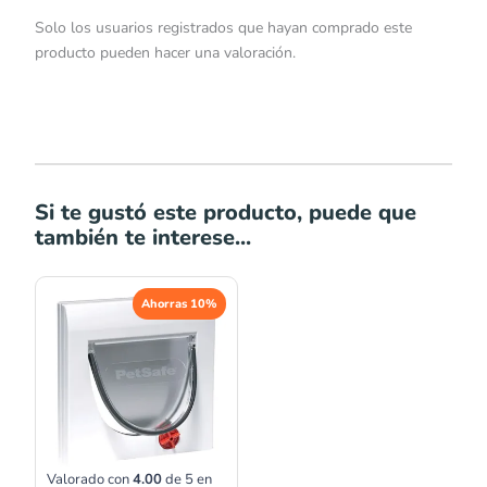
Solo los usuarios registrados que hayan comprado este
producto pueden hacer una valoración.
Si te gustó este producto, puede que
también te interese...
El
El
Ahorras 10%
precio
precio
original
actual
era:
es:
S/183.00.
S/164.70.
Valorado con
4.00
de 5 en