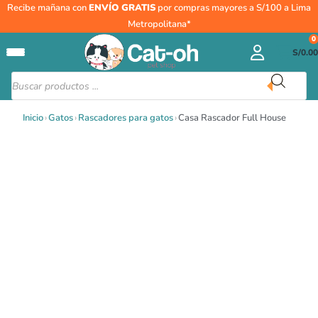
Ir
Recibe mañana con
ENVÍO GRATIS
por compras mayores a S/100 a Lima
al
Metropolitana*
contenido
0
S/
0.00
Búsqueda
de
productos
Inicio
›
Gatos
›
Rascadores para gatos
›
Casa Rascador Full House