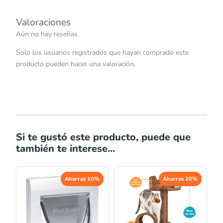
Valoraciones
Aún no hay reseñas
Solo los usuarios registrados que hayan comprado este
producto pueden hacer una valoración.
Si te gustó este producto, puede que
también te interese...
El
El
El
El
Ahorras 10%
Ahorras 20%
precio
precio
precio
precio
original
actual
original
actual
era:
es:
era:
es:
S/183.00.
S/164.70.
S/278.00.
S/222.40.