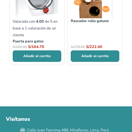
Rascador rollo gatuno
Valorado con
4.00
de 5 en
base a
1
valoración de un
cliente
Puerta para gatos
S/
164.70
S/
222.40
S/
183.00
S/
278.00
Añadir al carrito
Añadir al carrito
Visítanos
00
00
00
00
:
:
:
TERMINA EN
Calle Juan Fanning 486, Miraflores, Lima, Perú
DÍAS
HORAS
MIN
SEG