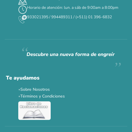
Horario de atención: lun. a sáb de 9:00am a 8:00pm
✕
933021395 / 994489311 / (+511) 01 396-6832
CAT WEEK · 4 AL 8 DE AGOSTO
Siempre fuimos
raros.
Hoy somos mayoría.
Descubre una nueva forma de engreír
Descuentos y promos en tus marcas favoritas 🐾
Solo por esta semana.
Te ayudamos
Applaws 15%
Bravery 15%
Hill's 15%
Tiki Cat 5+1
Sobre Nosotros
Dr. Clauder's 3+1
N&D 5%
Y más...
Términos y Condiciones
Ver todas las promos 🐾
Ahora no