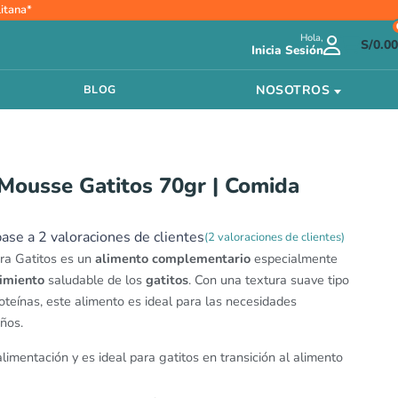
itana*
Hola,
S/
0.00
Inicia Sesión
NOSOTROS
BLOG
 Mousse Gatitos 70gr | Comida
base a
2
valoraciones de clientes
(
2
valoraciones de clientes)
ra Gatitos es un
alimento complementario
especialmente
imiento
saludable de los
gatitos
. Con una textura suave tipo
oteínas, este alimento es ideal para las necesidades
ños.
a alimentación y es ideal para gatitos en transición al alimento