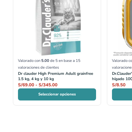
S/69.00
hasta
S/345.00
Valorado con
5.00
de 5 en base a
15
Valorado c
valoraciones de clientes
valoracione
Dr clauder High Premium Adult grainfree
Dr.Clauder
1.5 kg, 4 kg y 10 kg
hígado 10
S/
69.00
-
S/
345.00
S/
8.50
Seleccionar opciones