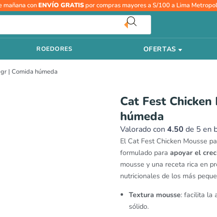
Cat
e mañana con
ENVÍO GRATIS
por compras mayores a S/100 a Lima Metropol
Fest
Chicken
Mousse
OFERTAS
ROEDORES
Gatitos
70gr
0gr | Comida húmeda
|
Comida
húmeda
Cat Fest Chicken
cantidad
húmeda
Valorado con
4.50
de 5 en 
El Cat Fest Chicken Mousse pa
formulado para
apoyar el crec
mousse y una receta rica en pr
nutricionales de los más peque
Textura mousse
: facilita l
sólido.