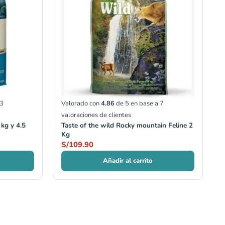
00
00
3
Valorado con
4.86
de 5 en base a
7
valoraciones de clientes
 kg y 4.5
Taste of the wild Rocky mountain Feline 2
Kg
S/
109.90
Añadir al carrito