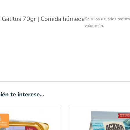
 Gatitos 70gr | Comida húmeda
Solo los usuarios regis
valoración.
én te interese...
Rango
de
precios:
desde