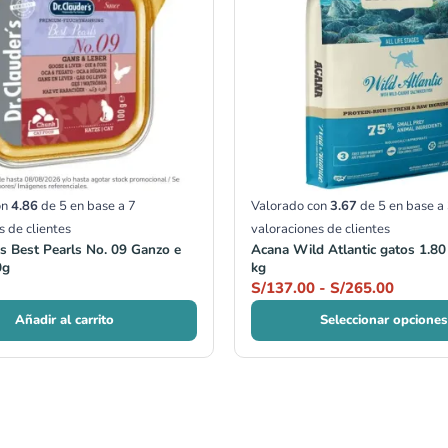
S/137.
hasta
S/265.
on
4.86
de 5 en base a
7
Valorado con
3.67
de 5 en base a
s de clientes
valoraciones de clientes
's Best Pearls No. 09 Ganzo e
Acana Wild Atlantic gatos 1.80
0g
kg
S/
137.00
-
S/
265.00
Añadir al carrito
Seleccionar opciones