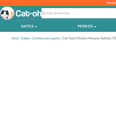
Ir
Recib
al
Búsqueda
de
contenido
productos
GATOS
PERROS
Inicio
›
Gatos
›
Comida para gatos
›
Cat Fest Chicken Mousse Gatitos 7