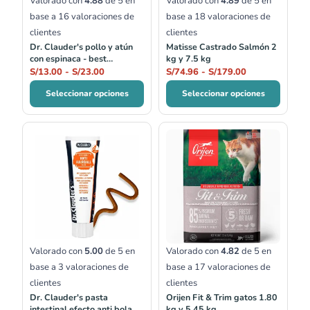
Valorado con
4.88
de 5 en
Valorado con
4.89
de 5 en
base a
16
valoraciones de
base a
18
valoraciones de
clientes
clientes
Dr. Clauder's pollo y atún
Matisse Castrado Salmón 2
con espinaca - best
kg y 7.5 kg
selection no.05
S/
13.00
-
S/
23.00
S/
74.96
-
S/
179.00
Seleccionar opciones
Seleccionar opciones
Rango
de
precios:
desde
S/161.00
hasta
S/335.00
Valorado con
5.00
de 5 en
Valorado con
4.82
de 5 en
base a
3
valoraciones de
base a
17
valoraciones de
clientes
clientes
Dr. Clauder's pasta
Orijen Fit & Trim gatos 1.80
intestinal efecto anti bola
kg y 5.45 kg