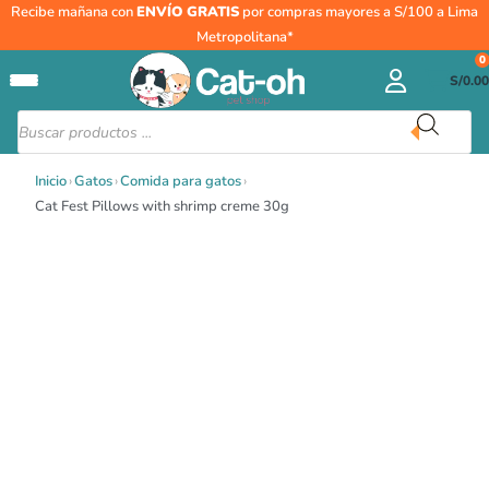
Ir
Recibe mañana con
ENVÍO GRATIS
por compras mayores a S/100 a Lima
al
Metropolitana*
contenido
0
S/
0.00
Búsqueda
de
productos
Inicio
›
Gatos
›
Comida para gatos
›
Cat Fest Pillows with shrimp creme 30g