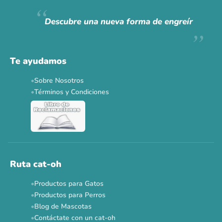
Hoy somos mayoría.
Descubre una nueva forma de engreír
Descuentos y promos en tus marcas favoritas 🐾
Solo por esta semana.
Te ayudamos
Applaws 15%
Bravery 15%
Hill's 15%
Tiki Cat 5+1
Sobre Nosotros
Dr. Clauder's 3+1
N&D 5%
Y más...
Términos y Condiciones
Ver todas las promos 🐾
Ahora no
Ruta cat-oh
Productos para Gatos
Productos para Perros
Blog de Mascotas
Contáctate con un cat-oh