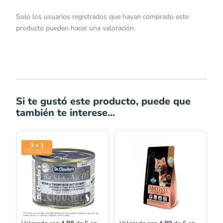
Solo los usuarios registrados que hayan comprado este
producto pueden hacer una valoración.
Si te gustó este producto, puede que
también te interese...
Rango
Rango
de
de
precios:
precios:
desde
desde
S/13.00
S/74.96
hasta
hasta
S/23.00
S/179.00