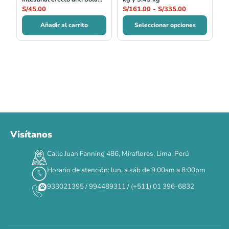
de pelos 100 ml
S/
45.00
S/
161.00
-
S/
335.00
Añadir al carrito
Seleccionar opciones
Visítanos
00
00
00
00
:
:
:
TERMINA EN
Calle Juan Fanning 486, Miraflores, Lima, Perú
DÍAS
HORAS
MIN
SEG
Horario de atención: lun. a sáb de 9:00am a 8:00pm
✕
933021395 / 994489311 / (+511) 01 396-6832
CAT WEEK · 4 AL 8 DE AGOSTO
Siempre fuimos
raros.