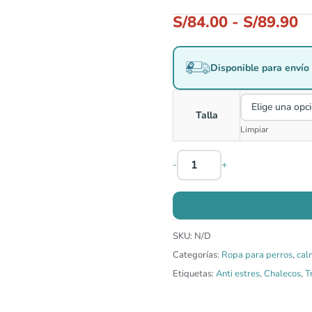
S/
84.00
-
S/
89.90
Disponible para envío 
Talla
Limpiar
-
+
SKU:
N/D
Categorías:
Ropa para perros
,
cal
Etiquetas:
Anti estres
,
Chalecos
,
T