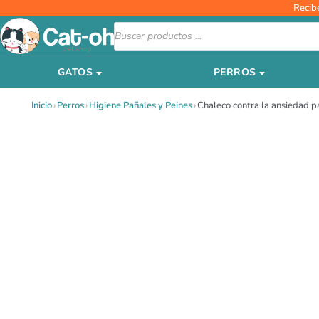
Ir
Recib
al
Búsqueda
de
contenido
productos
GATOS
PERROS
Inicio
›
Perros
›
Higiene Pañales y Peines
›
Chaleco contra la ansiedad p