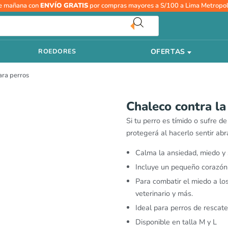
R
Chaleco
e mañana con
ENVÍO GRATIS
por compras mayores a S/100 a Lima Metropol
d
contra
pr
la
d
ansiedad
S
OFERTAS
ROEDORES
para
h
perros
S
ara perros
cantidad
Chaleco contra la
Si tu perro es tímido o sufre d
protegerá al hacerlo sentir ab
Calma la ansiedad, miedo y 
Incluye un pequeño corazón e
Para combatir el miedo a los 
veterinario y más.
Ideal para perros de rescate
Disponible en talla M y L