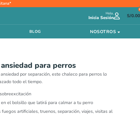
ango
itana*
e
Hola,
ecios:
S/
0.00
Inicia Sesión
esde
/84.00
NOSOTROS
BLOG
asta
/89.90
 ansiedad para perros
e ansiedad por separación, este chaleco para perros lo
razado todo el tiempo.
sobreexcitación
n el bolsillo que latirá para calmar a tu perro
fuegos artificiales, truenos, separación, viajes, visitas al