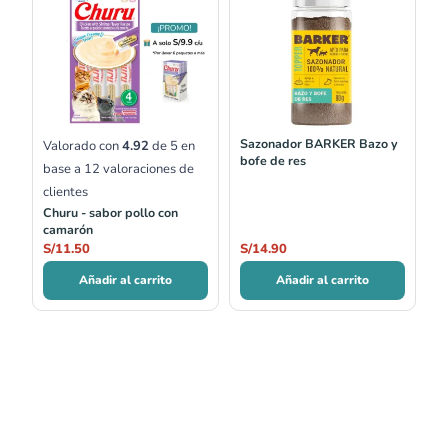
Sazonador BARKER Bazo y
Valorado con
4.92
de 5 en
bofe de res
base a
12
valoraciones de
clientes
Churu - sabor pollo con
camarón
S/
11.50
S/
14.90
Añadir al carrito
Añadir al carrito