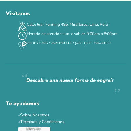
Visítanos
00
00
00
00
:
:
:
TERMINA EN
Calle Juan Fanning 486, Miraflores, Lima, Perú
DÍAS
HORAS
MIN
SEG
Horario de atención: lun. a sáb de 9:00am a 8:00pm
✕
933021395 / 994489311 / (+511) 01 396-6832
CAT WEEK · 4 AL 8 DE AGOSTO
Siempre fuimos
raros.
Hoy somos mayoría.
Descubre una nueva forma de engreír
Descuentos y promos en tus marcas favoritas 🐾
Solo por esta semana.
Te ayudamos
Applaws 15%
Bravery 15%
Hill's 15%
Tiki Cat 5+1
Sobre Nosotros
Dr. Clauder's 3+1
N&D 5%
Y más...
Términos y Condiciones