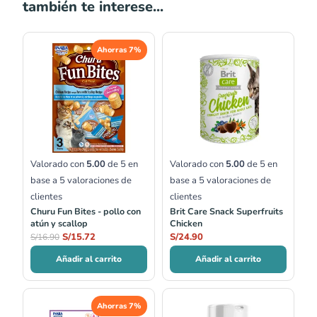
también te interese...
El
El
Ahorras 7%
precio
precio
original
actual
era:
es:
S/16.90.
S/15.72.
Valorado con
5.00
de 5 en
Valorado con
5.00
de 5 en
base a
5
valoraciones de
base a
5
valoraciones de
clientes
clientes
Churu Fun Bites - pollo con
Brit Care Snack Superfruits
atún y scallop
Chicken
S/
15.72
S/
24.90
S/
16.90
Añadir al carrito
Añadir al carrito
Ahorras 7%