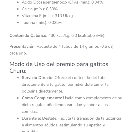
Ácido Eicosapentaenoico (EPA) (mín.): 0.04%​
Calcio (mín.): 0.30%​
Vitamina E (mín.): 310 UI/kg​
Taurina (mín.): 0.025%​
Contenido Calórico:
430 kcal/kg, 6.0 kcal/tubo (ME).​
Presentación
: Paquete de 4 tubos de 14 gramos (0.5 oz)
cada uno.​
Modo de Uso del premio para gatitos
Churu:
Servicio Directo:
Ofrece el contenido del tubo
directamente a tu gatito, permitiéndole lamer la
golosina directamente.​
Como Complemento:
Úsalo como complemento de su
dieta regular, añadiendo variedad y sabor a sus
comidas.​
Durante el Destete: Facilita la transición de la lactancia
a alimentos sólidos, estimulando su apetito y
nutrición.​