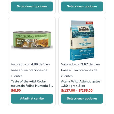
Seleccionar opciones
Seleccionar opciones
Rango
de
precios:
desde
S/137.00
hasta
S/265.00
Valorado con
4.89
de 5 en
Valorado con
3.67
de 5 en
base a
9
valoraciones de
base a
3
valoraciones de
clientes
clientes
Taste of the wild Rocky
Acana Wild Atlantic gatos
mountain Feline Humeda 85
1.80 kg y 4.5 kg
gr
S/
8.50
S/
137.00
-
S/
265.00
Añadir al carrito
Seleccionar opciones