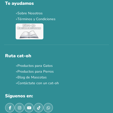
Te ayudamos
Applaws 15%
Bravery 15%
Hill's 15%
Tiki Cat 5+1
Sobre Nosotros
Dr. Clauder's 3+1
N&D 5%
Y más...
Términos y Condiciones
Ver todas las promos 🐾
Ahora no
Ruta cat-oh
Productos para Gatos
Productos para Perros
Blog de Mascotas
Contáctate con un cat-oh
Síguenos en: