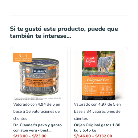
Si te gustó este producto, puede que
también te interese...
Rango
Rango
de
de
precios:
precios:
desde
desde
S/13.00
S/146.00
hasta
hasta
S/23.00
S/332.00
Valorado con
4.94
de 5 en
Valorado con
4.97
de 5 en
base a
16
valoraciones de
base a
34
valoraciones de
clientes
clientes
Dr. Clauder's pavo y ganzo
Orijen Original gatos 1.80
con aloe vera - best
kg y 5.45 kg
selection no.09
S/
13.00
-
S/
23.00
S/
146.00
-
S/
332.00