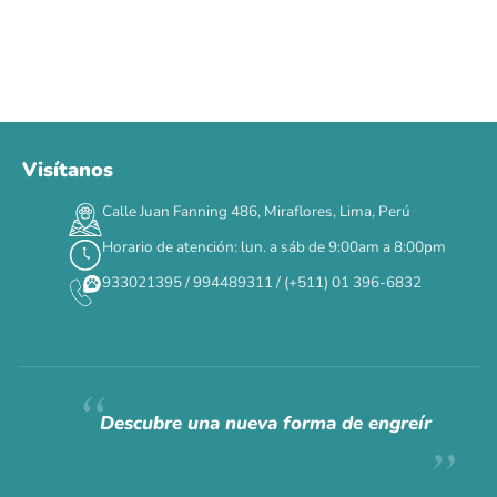
Visítanos
00
00
00
00
:
:
:
TERMINA EN
Calle Juan Fanning 486, Miraflores, Lima, Perú
DÍAS
HORAS
MIN
SEG
Horario de atención: lun. a sáb de 9:00am a 8:00pm
✕
933021395 / 994489311 / (+511) 01 396-6832
CAT WEEK · 4 AL 8 DE AGOSTO
Siempre fuimos
raros.
Hoy somos mayoría.
Descubre una nueva forma de engreír
Descuentos y promos en tus marcas favoritas 🐾
Solo por esta semana.