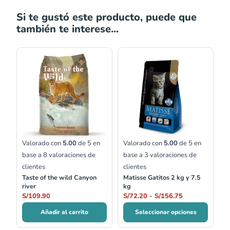
Si te gustó este producto, puede que
también te interese...
Rango
de
precios:
desde
S/72.20
hasta
S/156.75
Valorado con
5.00
de 5 en
Valorado con
5.00
de 5 en
base a
8
valoraciones de
base a
3
valoraciones de
clientes
clientes
Taste of the wild Canyon
Matisse Gatitos 2 kg y 7.5
river
kg
S/
109.90
S/
72.20
-
S/
156.75
Añadir al carrito
Seleccionar opciones