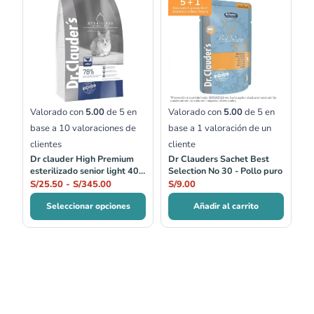
de
precios:
desde
S/25.50
hasta
S/345.00
Valorado con
5.00
de 5 en
Valorado con
5.00
de 5 en
base a
10
valoraciones de
base a
1
valoración de un
clientes
cliente
Dr clauder High Premium
Dr Clauders Sachet Best
esterilizado senior light 400
Selection No 30 - Pollo puro
gr, 1.5 kg, 4 kg y 10 kg
S/
25.50
-
S/
345.00
S/
9.00
Seleccionar opciones
Añadir al carrito