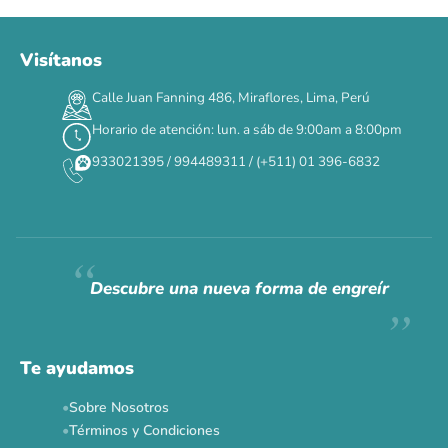
Visítanos
00
00
00
00
:
:
:
TERMINA EN
Calle Juan Fanning 486, Miraflores, Lima, Perú
DÍAS
HORAS
MIN
SEG
Horario de atención: lun. a sáb de 9:00am a 8:00pm
✕
933021395 / 994489311 / (+511) 01 396-6832
CAT WEEK · 4 AL 8 DE AGOSTO
Siempre fuimos
raros.
Hoy somos mayoría.
Descubre una nueva forma de engreír
Descuentos y promos en tus marcas favoritas 🐾
Solo por esta semana.
Te ayudamos
Applaws 15%
Bravery 15%
Hill's 15%
Tiki Cat 5+1
Sobre Nosotros
Dr. Clauder's 3+1
N&D 5%
Y más...
Términos y Condiciones