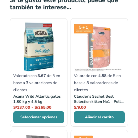
Si te gustó este producto, puede que
también te interese...
Rango
de
precios:
desde
S/137.00
hasta
S/265.00
Valorado con
3.67
de 5 en
Valorado con
4.88
de 5 en
base a
3
valoraciones de
base a
8
valoraciones de
clientes
clientes
Acana Wild Atlantic gatos
Clauder's Sachet Best
1.80 kg y 4.5 kg
Selection kitten No1 - Pollo
Fino
S/
137.00
-
S/
265.00
S/
9.00
Seleccionar opciones
Añadir al carrito
Rango