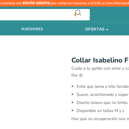
R
Collar
e mañana con
ENVÍO GRATIS
por compras mayores a S/100 a Lima Metropol
d
Isabelino
pr
Flor
d
Girasol
S
OFERTAS
ROEDORES
-
h
M
S
L
y
L
cantidad
Collar Isabelino F
Cuida a tu gatito con amor y c
flor 🌼
Evita que lama o irite herida
Suave, acolchonado y súpe
Diseño liviano que no limita
Disponible en tallas M y L
Haz que su recuperación sea má