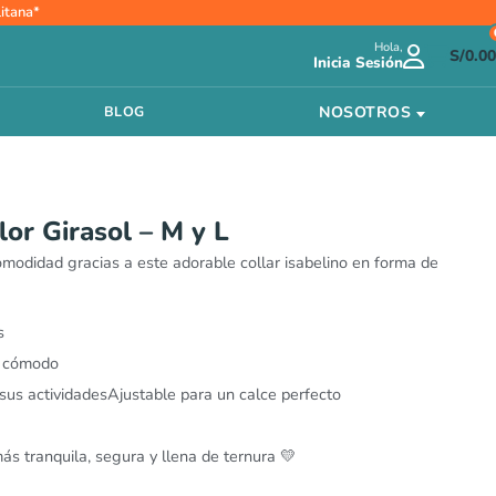
ango
itana*
e
Hola,
ecios:
S/
0.00
Inicia Sesión
esde
/21.00
NOSOTROS
BLOG
asta
/27.00
lor Girasol – M y L
omodidad gracias a este adorable collar isabelino en forma de
s
r cómodo
 sus actividadesAjustable para un calce perfecto
s tranquila, segura y llena de ternura 💛