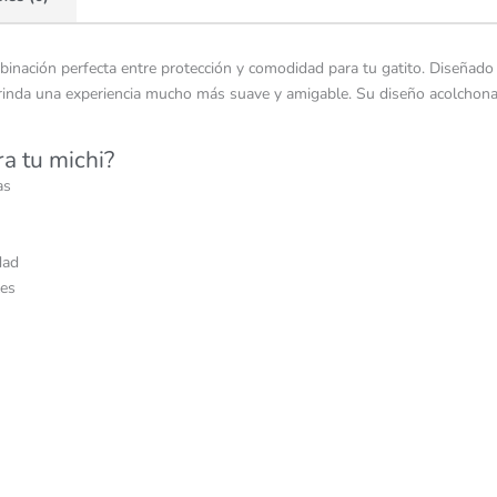
ombinación perfecta entre protección y comodidad para tu gatito. Diseña
brinda una experiencia mucho más suave y amigable. Su diseño acolchonado
ra tu michi?
as
dad
les