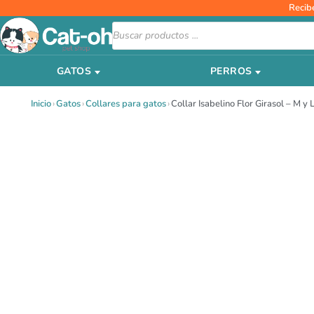
Ir
Recib
al
Búsqueda
de
contenido
productos
GATOS
PERROS
Inicio
›
Gatos
›
Collares para gatos
›
Collar Isabelino Flor Girasol – M y 