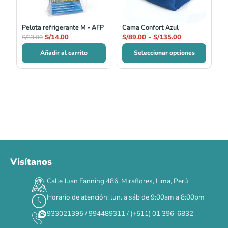
S/135.00
Pelota refrigerante M - AFP
Cama Confort Azul
S/
14.00
S/
89.00
-
S/
135.00
S/
23.00
Añadir al carrito
Seleccionar opciones
Visítanos
Calle Juan Fanning 486, Miraflores, Lima, Perú
Horario de atención: lun. a sáb de 9:00am a 8:00pm
933021395 / 994489311 / (+511) 01 396-6832