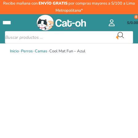
Ir
Recibe mañana con
ENVÍO GRATIS
por compras mayores a S/100 a Lima
al
Metropolitana*
contenido
0
S/
0.00
Búsqueda
de
productos
Inicio
›
Perros
›
Camas
›
Cool Mat Fun – Azul