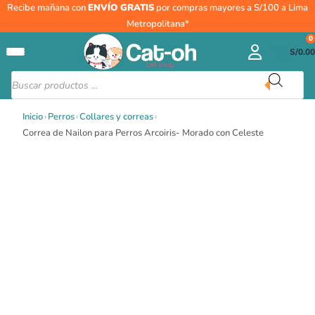
Ir
Recibe mañana con
ENVÍO GRATIS
por compras mayores a S/100 a Lima
al
Metropolitana*
contenido
0
S/
0.00
Búsqueda
de
productos
Inicio
›
Perros
›
Collares y correas
›
Correa de Nailon para Perros Arcoiris- Morado con Celeste