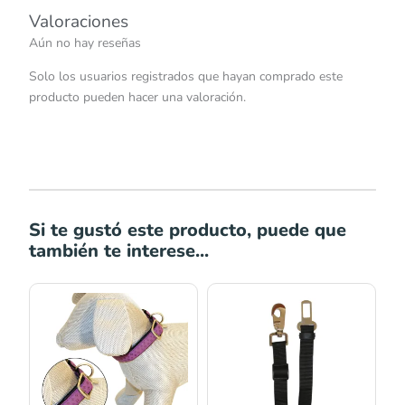
Valoraciones
Aún no hay reseñas
Solo los usuarios registrados que hayan comprado este
producto pueden hacer una valoración.
Si te gustó este producto, puede que
también te interese...
Rango
Rango
de
de
precios:
precios:
desde
desde
S/23.00
S/28.50
hasta
hasta