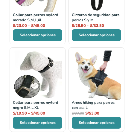
S/45.00
S/33.50
Collar para perros mylord
Cinturon de seguridad para
morado S,M,L,XL
perros S y M
S/
23.00
-
S/
45.00
S/
28.50
-
S/
33.50
Seleccionar opciones
Seleccionar opciones
Rango
El
El
de
precio
precio
precios:
original
actual
desde
era:
es:
S/19.90
S/97.00.
S/53.00.
hasta
S/45.00
Collar para perros mylord
Arnes hiking para perros
negro S,M,L,XL
con asa L
S/
19.90
-
S/
45.00
S/
53.00
S/
97.00
Seleccionar opciones
Seleccionar opciones