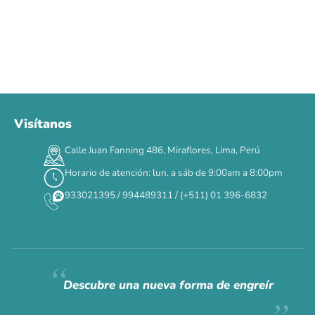
Visítanos
00
00
00
00
:
:
:
TERMINA EN
Calle Juan Fanning 486, Miraflores, Lima, Perú
DÍAS
HORAS
MIN
SEG
Horario de atención: lun. a sáb de 9:00am a 8:00pm
✕
933021395 / 994489311 / (+511) 01 396-6832
CAT WEEK · 4 AL 8 DE AGOSTO
Siempre fuimos
raros.
Hoy somos mayoría.
Descubre una nueva forma de engreír
Descuentos y promos en tus marcas favoritas 🐾