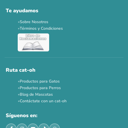
Solo por esta semana.
Te ayudamos
Applaws 15%
Bravery 15%
Hill's 15%
Tiki Cat 5+1
Sobre Nosotros
Dr. Clauder's 3+1
N&D 5%
Y más...
Términos y Condiciones
Ver todas las promos 🐾
Ahora no
Ruta cat-oh
Productos para Gatos
Productos para Perros
Blog de Mascotas
Contáctate con un cat-oh
Síguenos en: