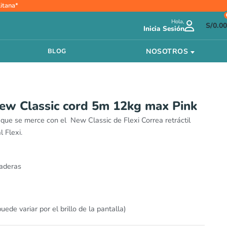
itana*
Hola,
S/
0.00
Inicia Sesión
NOSOTROS
BLOG
 New Classic cord 5m 12kg max Pink
 que se merce con el New Classic de Flexi Correa retráctil
l Flexi.
aderas
ede variar por el brillo de la pantalla)