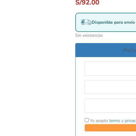
S/
92.00
Disponible para envío 
Sin existencias
Avís
Yo acepto
terms
y
privac