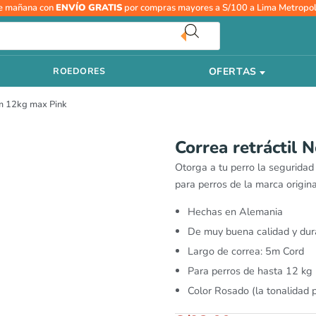
e mañana con
ENVÍO GRATIS
por compras mayores a S/100 a Lima Metropol
OFERTAS
ROEDORES
5m 12kg max Pink
Correa retráctil
Otorga a tu perro la seguridad
para perros de la marca origina
Hechas en Alemania
De muy buena calidad y dur
Largo de correa: 5m Cord
Para perros de hasta 12 kg
Color Rosado (la tonalidad pu