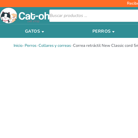
Ir
Recib
al
Búsqueda
de
contenido
productos
GATOS
PERROS
Inicio
›
Perros
›
Collares y correas
›
Correa retráctil New Classic cord 