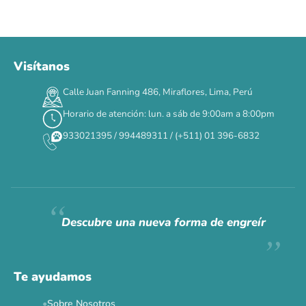
Visítanos
00
00
00
00
:
:
:
TERMINA EN
Calle Juan Fanning 486, Miraflores, Lima, Perú
DÍAS
HORAS
MIN
SEG
Horario de atención: lun. a sáb de 9:00am a 8:00pm
✕
933021395 / 994489311 / (+511) 01 396-6832
CAT WEEK · 4 AL 8 DE AGOSTO
Siempre fuimos
raros.
Hoy somos mayoría.
Descubre una nueva forma de engreír
Descuentos y promos en tus marcas favoritas 🐾
Solo por esta semana.
Te ayudamos
Applaws 15%
Bravery 15%
Hill's 15%
Tiki Cat 5+1
Sobre Nosotros