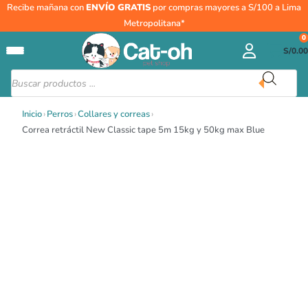
Rango
Ir
Correa
Recibe mañana con
ENVÍO GRATIS
por compras mayores a S/100 a Lima
de
al
retráctil
Metropolitana*
precios:
contenido
New
0
desde
S/
0.00
Classic
S/102.00
tape
Búsqueda
hasta
de
5m
productos
S/158.00
15kg
Inicio
›
Perros
›
Collares y correas
›
y
Correa retráctil New Classic tape 5m 15kg y 50kg max Blue
50kg
max
Blue
cantidad