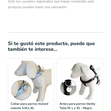
Solo los usuarios registrados que hayan comprado este
producto pueden hacer una valoración.
Si te gustó este producto, puede que
también te interese...
Rango
Rango
de
de
precios:
precios:
desde
desde
S/23.00
S/31.00
hasta
hasta
S/45.00
S/46.00
Collar para perros mylord
Arnes para perros Vanity
celeste S,M,L,XL
Talla M, L y XL - Negro