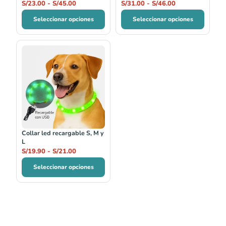
S/
23.00
-
S/
45.00
S/
31.00
-
S/
46.00
Seleccionar opciones
Seleccionar opciones
Rango
de
precios:
desde
S/19.90
hasta
S/21.00
Collar led recargable S, M y
L
S/
19.90
-
S/
21.00
Seleccionar opciones