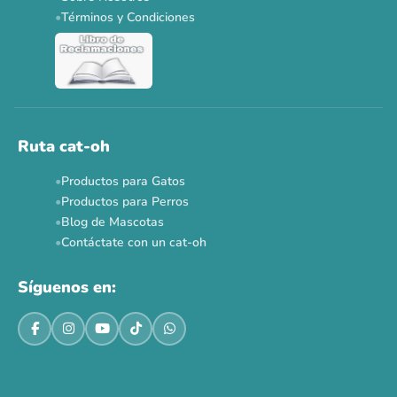
Dr. Clauder's 3+1
N&D 5%
Y más...
Términos y Condiciones
Ver todas las promos 🐾
Ahora no
Ruta cat-oh
Productos para Gatos
Productos para Perros
Blog de Mascotas
Contáctate con un cat-oh
Síguenos en: