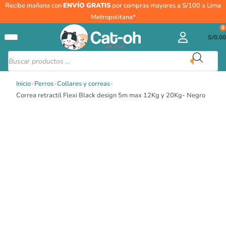
Rango
Ir
Correa
Recibe mañana con
ENVÍO GRATIS
por compras mayores a S/100 a Lima
de
al
retractil
Metropolitana*
precios:
contenido
Flexi
0
desde
S/
0.00
Black
S/89.00
design
Búsqueda
hasta
de
5m
productos
S/124.00
max
Inicio
›
Perros
›
Collares y correas
›
12Kg
Correa retractil Flexi Black design 5m max 12Kg y 20Kg- Negro
y
20Kg-
Negro
cantidad