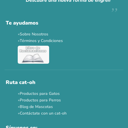
Descubre una nueva forma de engreír
Descuentos y promos en tus marcas favoritas 🐾
Solo por esta semana.
Te ayudamos
Applaws 15%
Bravery 15%
Hill's 15%
Tiki Cat 5+1
Sobre Nosotros
Dr. Clauder's 3+1
N&D 5%
Y más...
Términos y Condiciones
Ver todas las promos 🐾
Ahora no
Ruta cat-oh
Productos para Gatos
Productos para Perros
Blog de Mascotas
Contáctate con un cat-oh
Síguenos en: