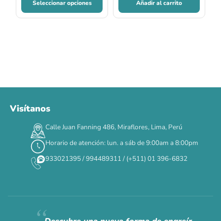
Seleccionar opciones
Añadir al carrito
Visítanos
00
00
00
00
:
:
:
TERMINA EN
Calle Juan Fanning 486, Miraflores, Lima, Perú
DÍAS
HORAS
MIN
SEG
Horario de atención: lun. a sáb de 9:00am a 8:00pm
✕
933021395 / 994489311 / (+511) 01 396-6832
CAT WEEK · 4 AL 8 DE AGOSTO
Siempre fuimos
raros.
Hoy somos mayoría.