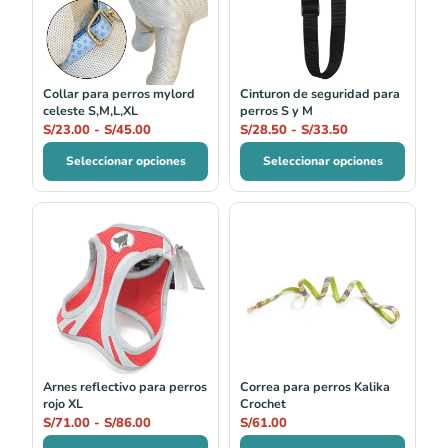
S/23.00
S/28.50
hasta
hasta
S/45.00
S/33.50
Collar para perros mylord
Cinturon de seguridad para
celeste S,M,L,XL
perros S y M
S/
23.00
-
S/
45.00
S/
28.50
-
S/
33.50
Seleccionar opciones
Seleccionar opciones
Rango
de
precios:
desde
S/71.00
hasta
S/86.00
Arnes reflectivo para perros
Correa para perros Kalika
rojo XL
Crochet
S/
71.00
-
S/
86.00
S/
61.00