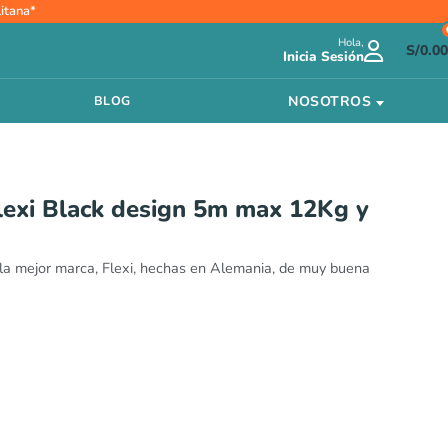
Rango
itana*
de
Hola,
precios:
S/
0.00
Inicia Sesión
desde
S/92.00
NOSOTROS
BLOG
hasta
S/124.00
Flexi Black design 5m max 12Kg y
e la mejor marca, Flexi, hechas en Alemania, de muy buena