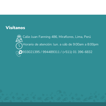
Visítanos
00
00
00
00
:
:
:
TERMINA EN
DÍAS
HORAS
MIN
SEG
Calle Juan Fanning 486, Miraflores, Lima, Perú
✕
Horario de atención: lun. a sáb de 9:00am a 8:00pm
933021395 / 994489311 / (+511) 01 396-6832
CAT WEEK · 4 AL 8 DE AGOSTO
Siempre fuimos
raros.
Hoy somos mayoría.
Descuentos y promos en tus marcas favoritas 🐾
Solo por esta semana.
Applaws 15%
Bravery 15%
Hill's 15%
Tiki Cat 5+1