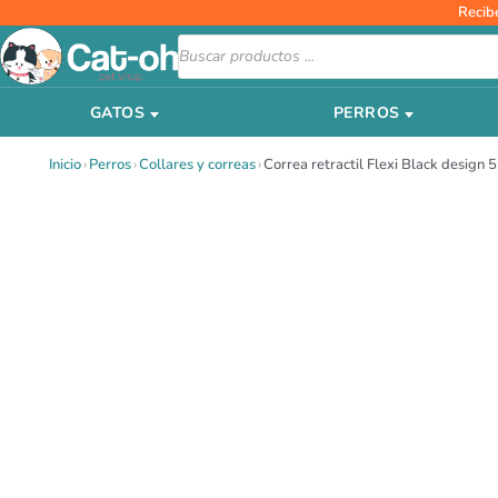
Ir
Recib
al
Búsqueda
de
contenido
productos
GATOS
PERROS
Inicio
›
Perros
›
Collares y correas
›
Correa retractil Flexi Black desig