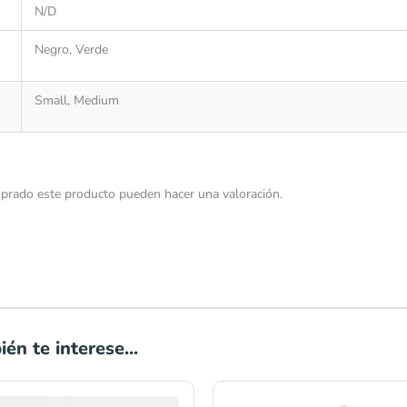
N/D
Negro, Verde
Small, Medium
prado este producto pueden hacer una valoración.
én te interese...
Rango
Rango