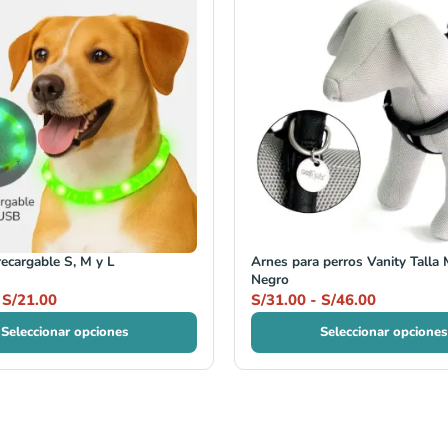
de
de
precios:
precios:
desde
desde
S/19.90
S/31.00
hasta
hasta
S/21.00
S/46.00
recargable S, M y L
Arnes para perros Vanity Talla 
Negro
S/
21.00
S/
31.00
-
S/
46.00
Seleccionar opciones
Seleccionar opciones