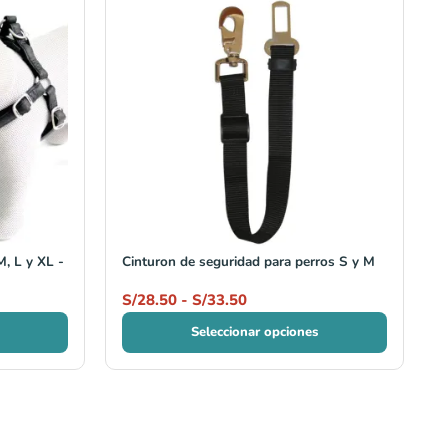
de
precios:
desde
S/28.50
hasta
S/33.50
M, L y XL -
Cinturon de seguridad para perros S y M
S/
28.50
-
S/
33.50
Seleccionar opciones