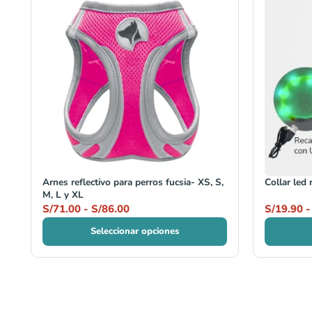
de
precios:
desde
S/71.00
hasta
S/86.00
Arnes reflectivo para perros fucsia- XS, S,
Collar led 
M, L y XL
S/
71.00
-
S/
86.00
S/
19.90
-
Seleccionar opciones