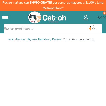
Ir
Recibe mañana con
ENVÍO GRATIS
por compras mayores a S/100 a Lima
al
Metropolitana*
contenido
0
S/
0.00
Búsqueda
de
productos
Inicio
›
Perros
›
Higiene Pañales y Peines
›
Cortauñas para perros