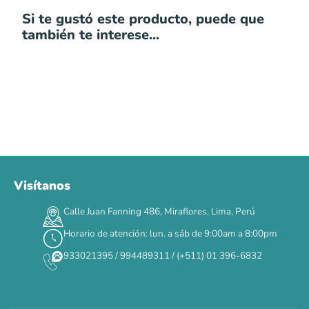
Si te gustó este producto, puede que
también te interese...
Visítanos
00
00
00
00
:
:
:
TERMINA EN
Calle Juan Fanning 486, Miraflores, Lima, Perú
DÍAS
HORAS
MIN
SEG
Horario de atención: lun. a sáb de 9:00am a 8:00pm
✕
933021395 / 994489311 / (+511) 01 396-6832
CAT WEEK · 4 AL 8 DE AGOSTO
Siempre fuimos
raros.