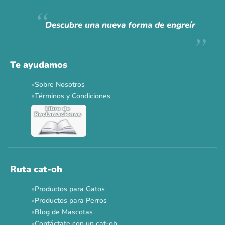
Hoy somos mayoría.
Descubre una nueva forma de engreír
Descuentos y promos en tus marcas favoritas 🐾
Solo por esta semana.
Te ayudamos
Applaws 15%
Bravery 15%
Hill's 15%
Tiki Cat 5+1
Sobre Nosotros
Dr. Clauder's 3+1
N&D 5%
Y más...
Términos y Condiciones
Ver todas las promos 🐾
Ahora no
Ruta cat-oh
Productos para Gatos
Productos para Perros
Blog de Mascotas
Contáctate con un cat-oh