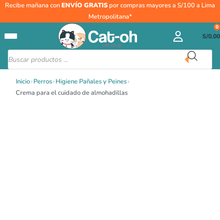
Ir
Crema
Recibe mañana con
ENVÍO GRATIS
por compras mayores a S/100 a Lima
al
para
Metropolitana*
contenido
el
0
S/
0.00
cuidado
de
Búsqueda
de
almohadillas
productos
cantidad
Inicio
›
Perros
›
Higiene Pañales y Peines
›
Crema para el cuidado de almohadillas