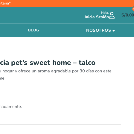
itana*
Hola,
S/
0.00
Inicia Sesión
NOSOTROS
BLOG
cia pet’s sweet home – talco
u hogar y ofrece un aroma agradable por 30 días con este
ome
imadamente.