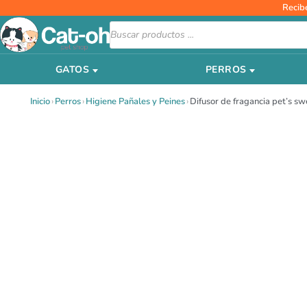
Ir
Recib
al
Búsqueda
de
contenido
productos
GATOS
PERROS
Inicio
›
Perros
›
Higiene Pañales y Peines
›
Difusor de fragancia pet’s sw