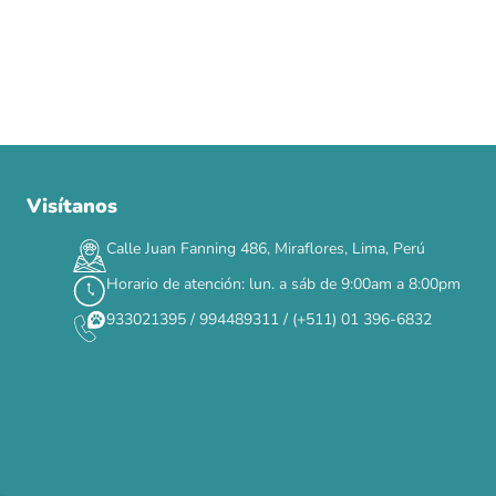
Visítanos
00
00
00
00
:
:
:
TERMINA EN
DÍAS
HORAS
MIN
SEG
Calle Juan Fanning 486, Miraflores, Lima, Perú
✕
Horario de atención: lun. a sáb de 9:00am a 8:00pm
933021395 / 994489311 / (+511) 01 396-6832
CAT WEEK · 4 AL 8 DE AGOSTO
Siempre fuimos
raros.
Hoy somos mayoría.
Descuentos y promos en tus marcas favoritas 🐾