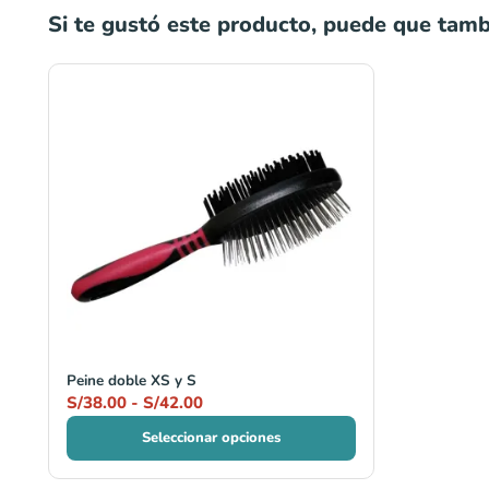
Si te gustó este producto, puede que tambi
Rango
de
precios:
desde
S/38.00
hasta
S/42.00
Peine doble XS y S
S/
38.00
-
S/
42.00
Seleccionar opciones