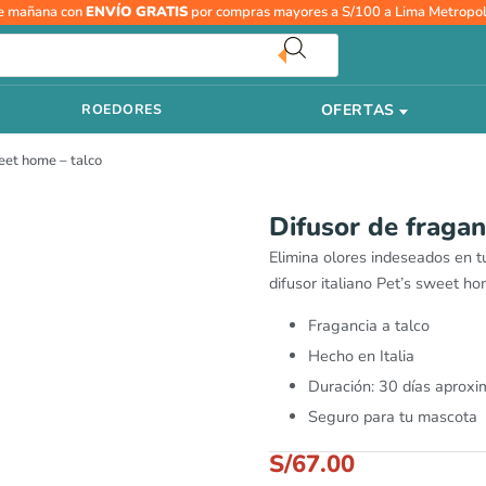
Difusor
e mañana con
ENVÍO GRATIS
por compras mayores a S/100 a Lima Metropol
de
fragancia
pet's
OFERTAS
ROEDORES
sweet
home
eet home – talco
-
talco
cantidad
Difusor de fragan
Elimina olores indeseados en t
difusor italiano Pet’s sweet h
Fragancia a talco
Hecho en Italia
Duración: 30 días aprox
Seguro para tu mascota
S/
67.00