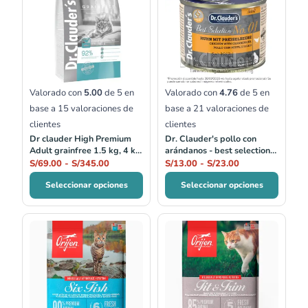
precios:
precios:
desde
desde
S/69.00
S/13.00
hasta
hasta
S/345.00
S/23.00
Valorado con
5.00
de 5 en
Valorado con
4.76
de 5 en
base a
15
valoraciones de
base a
21
valoraciones de
clientes
clientes
Dr clauder High Premium
Dr. Clauder's pollo con
Adult grainfree 1.5 kg, 4 kg
arándanos - best selection
y 10 kg
no.01
S/
69.00
-
S/
345.00
S/
13.00
-
S/
23.00
Seleccionar opciones
Seleccionar opciones
Rango
Rango
de
de
precios:
precios:
desde
desde
S/161.00
S/161.00
hasta
hasta