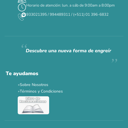
Horario de atención: lun. a sáb de 9:00am a 8:00pm
✕
933021395 / 994489311 / (+511) 01 396-6832
CAT WEEK · 4 AL 8 DE AGOSTO
Siempre fuimos
raros.
Hoy somos mayoría.
Descubre una nueva forma de engreír
Descuentos y promos en tus marcas favoritas 🐾
Solo por esta semana.
Te ayudamos
Applaws 15%
Bravery 15%
Hill's 15%
Tiki Cat 5+1
Sobre Nosotros
Dr. Clauder's 3+1
N&D 5%
Y más...
Términos y Condiciones
Ver todas las promos 🐾
Ahora no