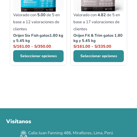
S/350.00
S/335.00
Valorado con
5.00
de 5 en
Valorado con
4.82
de 5 en
base a
12
valoraciones de
base a
17
valoraciones de
clientes
clientes
Orijen Six Fish gatos1.80 kg
Orijen Fit & Trim gatos 1.80
y 5.45 kg
kg y 5.45 kg
S/
161.00
-
S/
350.00
S/
161.00
-
S/
335.00
Seleccionar opciones
Seleccionar opciones
Visítanos
00
00
00
00
:
:
:
TERMINA EN
Calle Juan Fanning 486, Miraflores, Lima, Perú
DÍAS
HORAS
MIN
SEG