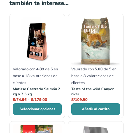
también te interese...
Rango
de
precios:
desde
S/74.96
hasta
S/179.00
Valorado con
4.89
de 5 en
Valorado con
5.00
de 5 en
base a
18
valoraciones de
base a
8
valoraciones de
clientes
clientes
Matisse Castrado Salmón 2
Taste of the wild Canyon
kg y 7.5 kg
river
S/
74.96
-
S/
179.00
S/
109.90
Seleccionar opciones
Añadir al carrito
Rango
Rango
de
de