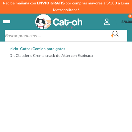
Ir
Recibe mañana con
ENVÍO GRATIS
por compras mayores a S/100 a Lima
al
Metropolitana*
contenido
0
S/
0.00
Búsqueda
de
productos
Inicio
›
Gatos
›
Comida para gatos
›
Dr. Clauder’s Crema snack de Atún con Espinaca