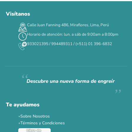
Visítanos
00
00
00
00
:
:
:
TERMINA EN
Calle Juan Fanning 486, Miraflores, Lima, Perú
DÍAS
HORAS
MIN
SEG
Horario de atención: lun. a sáb de 9:00am a 8:00pm
✕
933021395 / 994489311 / (+511) 01 396-6832
CAT WEEK · 4 AL 8 DE AGOSTO
Siempre fuimos
raros.
Hoy somos mayoría.
Descubre una nueva forma de engreír
Descuentos y promos en tus marcas favoritas 🐾
Solo por esta semana.
Te ayudamos
Applaws 15%
Bravery 15%
Hill's 15%
Tiki Cat 5+1
Sobre Nosotros
Dr. Clauder's 3+1
N&D 5%
Y más...
Términos y Condiciones