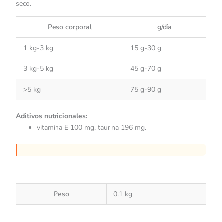
seco.
Peso corporal
g/día
1 kg-3 kg
15 g-30 g
3 kg-5 kg
45 g-70 g
>5 kg
75 g-90 g
Aditivos nutricionales:
vitamina E 100 mg, taurina 196 mg.
Peso
0.1 kg