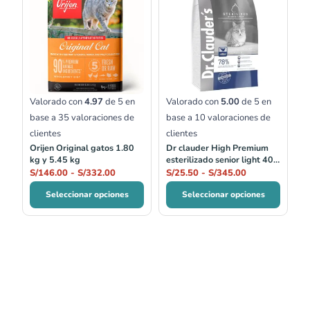
precios:
precios:
desde
desde
S/146.00
S/25.50
hasta
hasta
S/332.00
S/345.00
Valorado con
4.97
de 5 en
Valorado con
5.00
de 5 en
base a
35
valoraciones de
base a
10
valoraciones de
clientes
clientes
Orijen Original gatos 1.80
Dr clauder High Premium
kg y 5.45 kg
esterilizado senior light 400
gr, 1.5 kg, 4 kg y 10 kg
S/
146.00
-
S/
332.00
S/
25.50
-
S/
345.00
Seleccionar opciones
Seleccionar opciones