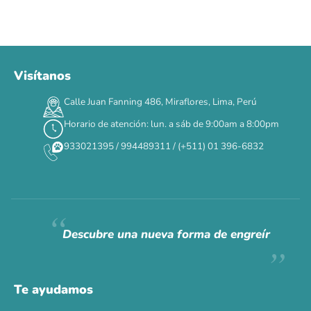
Visítanos
00
00
00
00
:
:
:
TERMINA EN
Calle Juan Fanning 486, Miraflores, Lima, Perú
DÍAS
HORAS
MIN
SEG
Horario de atención: lun. a sáb de 9:00am a 8:00pm
✕
933021395 / 994489311 / (+511) 01 396-6832
CAT WEEK · 4 AL 8 DE AGOSTO
Siempre fuimos
raros.
Hoy somos mayoría.
Descubre una nueva forma de engreír
Descuentos y promos en tus marcas favoritas 🐾
Solo por esta semana.
Te ayudamos
Applaws 15%
Bravery 15%
Hill's 15%
Tiki Cat 5+1