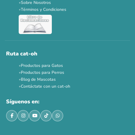
Sobre Nosotros
Dr. Clauder's 3+1
N&D 5%
Y más...
Términos y Condiciones
Ver todas las promos 🐾
Ahora no
Ruta cat-oh
Productos para Gatos
Productos para Perros
Blog de Mascotas
Contáctate con un cat-oh
Síguenos en: