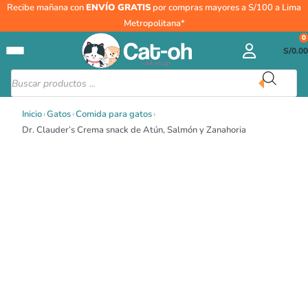
Ir
Recibe mañana con
ENVÍO GRATIS
por compras mayores a S/100 a Lima
al
Metropolitana*
contenido
0
S/
0.00
Búsqueda
de
productos
Inicio
›
Gatos
›
Comida para gatos
›
Dr. Clauder’s Crema snack de Atún, Salmón y Zanahoria