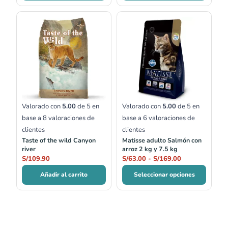
Rango
de
precios:
desde
S/63.00
hasta
S/169.00
Valorado con
5.00
de 5 en
Valorado con
5.00
de 5 en
base a
8
valoraciones de
base a
6
valoraciones de
clientes
clientes
Taste of the wild Canyon
Matisse adulto Salmón con
river
arroz 2 kg y 7.5 kg
S/
109.90
S/
63.00
-
S/
169.00
Añadir al carrito
Seleccionar opciones