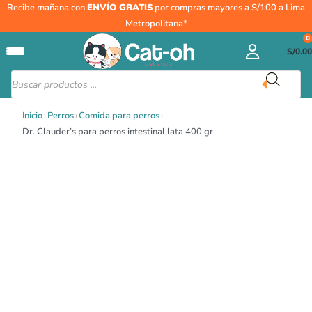
Ir
Dr.
Recibe mañana con
ENVÍO GRATIS
por compras mayores a S/100 a Lima
al
Clauder's
Metropolitana*
contenido
para
0
S/
0.00
perros
intestinal
Búsqueda
de
lata
productos
400
Inicio
›
Perros
›
Comida para perros
›
gr
Dr. Clauder’s para perros intestinal lata 400 gr
cantidad