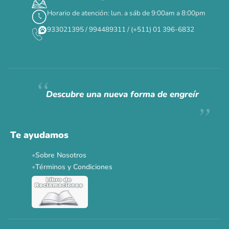
Horario de atención: lun. a sáb de 9:00am a 8:00pm
✕
933021395 / 994489311 / (+511) 01 396-6832
CAT WEEK · 4 AL 8 DE AGOSTO
Siempre fuimos
raros.
Hoy somos mayoría.
Descubre una nueva forma de engreír
Descuentos y promos en tus marcas favoritas 🐾
Solo por esta semana.
Te ayudamos
Applaws 15%
Bravery 15%
Hill's 15%
Tiki Cat 5+1
Sobre Nosotros
Dr. Clauder's 3+1
N&D 5%
Y más...
Términos y Condiciones
Ver todas las promos 🐾
Ahora no