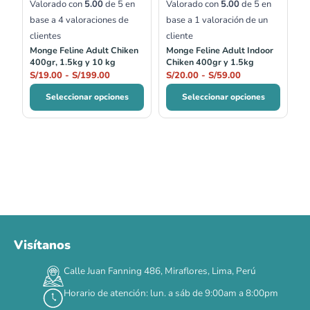
Valorado con
5.00
de 5 en
Valorado con
5.00
de 5 en
base a
4
valoraciones de
base a
1
valoración de un
clientes
cliente
Monge Feline Adult Chiken
Monge Feline Adult Indoor
400gr, 1.5kg y 10 kg
Chiken 400gr y 1.5kg
S/
19.00
-
S/
199.00
S/
20.00
-
S/
59.00
Seleccionar opciones
Seleccionar opciones
Visítanos
00
00
00
00
:
:
:
TERMINA EN
Calle Juan Fanning 486, Miraflores, Lima, Perú
DÍAS
HORAS
MIN
SEG
Horario de atención: lun. a sáb de 9:00am a 8:00pm
✕