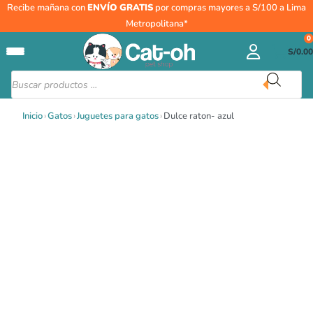
Ir
Recibe mañana con
ENVÍO GRATIS
por compras mayores a S/100 a Lima
al
Metropolitana*
contenido
0
S/
0.00
Búsqueda
de
productos
Inicio
›
Gatos
›
Juguetes para gatos
›
Dulce raton- azul