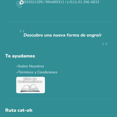
933021395 / 994489311 / (+511) 01 396-6832
CAT WEEK · 4 AL 8 DE AGOSTO
Siempre fuimos
raros.
Hoy somos mayoría.
Descubre una nueva forma de engreír
Descuentos y promos en tus marcas favoritas 🐾
Solo por esta semana.
Te ayudamos
Applaws 15%
Bravery 15%
Hill's 15%
Tiki Cat 5+1
Sobre Nosotros
Dr. Clauder's 3+1
N&D 5%
Y más...
Términos y Condiciones
Ver todas las promos 🐾
Ahora no
Ruta cat-oh