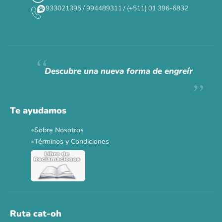
933021395 / 994489311 / (+511) 01 396-6832
CAT WEEK · 4 AL 8 DE AGOSTO
Siempre fuimos
raros.
Hoy somos mayoría.
Descubre una nueva forma de engreír
Descuentos y promos en tus marcas favoritas 🐾
Solo por esta semana.
Te ayudamos
Applaws 15%
Bravery 15%
Hill's 15%
Tiki Cat 5+1
Sobre Nosotros
Dr. Clauder's 3+1
N&D 5%
Y más...
Términos y Condiciones
Ver todas las promos 🐾
Ahora no
Ruta cat-oh