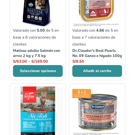
S/63.00
hasta
S/169.00
Valorado con
5.00
de 5 en
Valorado con
4.86
de 5 en
base a
6
valoraciones de
base a
7
valoraciones de
clientes
clientes
Matisse adulto Salmón con
Dr.Clauder's Best Pearls
arroz 2 kg y 7.5 kg
No. 09 Ganzo e hígado 100g
S/
63.00
-
S/
169.00
S/
8.50
Seleccionar opciones
Añadir al carrito
Rango
Rango
de
de
precios:
precios:
desde
desde
S/161.00
S/13.00
hasta
hasta
S/350.00
S/23.00