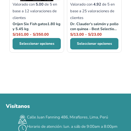
Valorado con
5.00
de 5 en
Valorado con
4.92
de 5 en
base a
12
valoraciones de
base a
25
valoraciones de
clientes
clientes
Orijen Six Fish gatos1.80 kg
Dr. Clauder's salmón y pollo
y 5.45 kg
con quinoa - Best Selection
no.04
S/
161.00
-
S/
350.00
S/
13.00
-
S/
23.00
Seleccionar opciones
Seleccionar opciones
Visítanos
00
00
00
00
:
:
:
TERMINA EN
Calle Juan Fanning 486, Miraflores, Lima, Perú
DÍAS
HORAS
MIN
SEG
Horario de atención: lun. a sáb de 9:00am a 8:00pm
✕