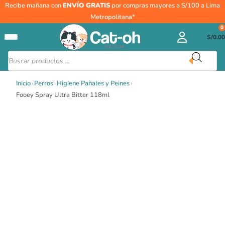
Ir
Fooey
Recibe mañana con
ENVÍO GRATIS
por compras mayores a S/100 a Lima
al
Spray
Metropolitana*
contenido
Ultra
0
S/
0.00
Bitter
118ml
Búsqueda
de
cantidad
productos
Inicio
›
Perros
›
Higiene Pañales y Peines
›
Fooey Spray Ultra Bitter 118ml