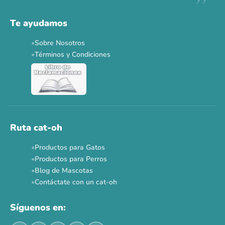
Descuentos y promos en tus marcas favoritas 🐾
Solo por esta semana.
Te ayudamos
Applaws 15%
Bravery 15%
Hill's 15%
Tiki Cat 5+1
Sobre Nosotros
Dr. Clauder's 3+1
N&D 5%
Y más...
Términos y Condiciones
Ver todas las promos 🐾
Ahora no
Ruta cat-oh
Productos para Gatos
Productos para Perros
Blog de Mascotas
Contáctate con un cat-oh
Síguenos en: