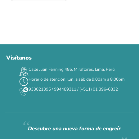
Visítanos
00
00
00
00
:
:
:
TERMINA EN
Calle Juan Fanning 486, Miraflores, Lima, Perú
DÍAS
HORAS
MIN
SEG
Horario de atención: lun. a sáb de 9:00am a 8:00pm
✕
933021395 / 994489311 / (+511) 01 396-6832
CAT WEEK · 4 AL 8 DE AGOSTO
Siempre fuimos
raros.
Hoy somos mayoría.
Descubre una nueva forma de engreír