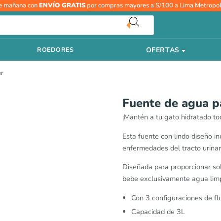
e mañana con
ENVÍO GRATIS
por compras mayores a S/100 a Lima Metropol
OFERTAS
ROEDORES
er
Fuente de agua p
¡Mantén a tu gato hidratado tod
Esta fuente con lindo diseño in
enfermedades del tracto urinar
Diseñada para proporcionar solo
bebe exclusivamente agua limp
Con 3 configuraciones de fl
Capacidad de 3L