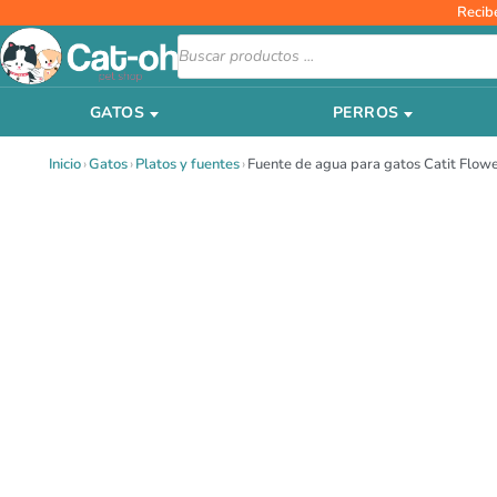
Ir
Recib
al
Búsqueda
de
contenido
productos
GATOS
PERROS
Inicio
›
Gatos
›
Platos y fuentes
›
Fuente de agua para gatos Catit Flow