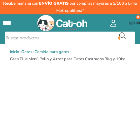
Ir
Gran
Recibe mañana con
ENVÍO GRATIS
por compras mayores a S/100 a Lima
al
Plus
Metropolitana*
contenido
Menú
0
S/
0.00
Pollo
y
Búsqueda
de
Arroz
productos
para
Inicio
›
Gatos
›
Comida para gatos
›
Gatos
Gran Plus Menú Pollo y Arroz para Gatos Castrados 3kg y 10kg
Castrados
3kg
y
10kg
cantidad