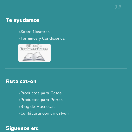
Descuentos y promos en tus marcas favoritas 🐾
Solo por esta semana.
Te ayudamos
Applaws 15%
Bravery 15%
Hill's 15%
Tiki Cat 5+1
Sobre Nosotros
Dr. Clauder's 3+1
N&D 5%
Y más...
Términos y Condiciones
Ver todas las promos 🐾
Ahora no
Ruta cat-oh
Productos para Gatos
Productos para Perros
Blog de Mascotas
Contáctate con un cat-oh
Síguenos en: