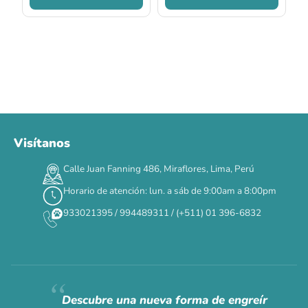
Visítanos
00
00
00
00
:
:
:
TERMINA EN
Calle Juan Fanning 486, Miraflores, Lima, Perú
DÍAS
HORAS
MIN
SEG
Horario de atención: lun. a sáb de 9:00am a 8:00pm
✕
933021395 / 994489311 / (+511) 01 396-6832
CAT WEEK · 4 AL 8 DE AGOSTO
Siempre fuimos
raros.
Hoy somos mayoría.
Descubre una nueva forma de engreír