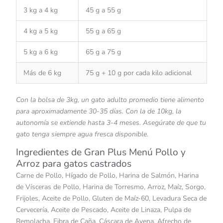
3 kg a 4 kg
45 g a 55 g
4 kg a 5 kg
55 g a 65 g
5 kg a 6 kg
65 g a 75 g
Más de 6 kg
75 g + 10 g por cada kilo adicional
Con la bolsa de 3kg, un gato adulto promedio tiene alimento
para aproximadamente 30-35 días. Con la de 10kg, la
autonomía se extiende hasta 3-4 meses. Asegúrate de que tu
gato tenga siempre agua fresca disponible.
Ingredientes de Gran Plus Menú Pollo y
Arroz para gatos castrados
Carne de Pollo, Hígado de Pollo, Harina de Salmón, Harina
de Vísceras de Pollo, Harina de Torresmo, Arroz, Maíz, Sorgo,
Frijoles, Aceite de Pollo, Gluten de Maíz-60, Levadura Seca de
Cervecería, Aceite de Pescado, Aceite de Linaza, Pulpa de
Remolacha, Fibra de Caña, Cáscara de Avena, Afrecho de