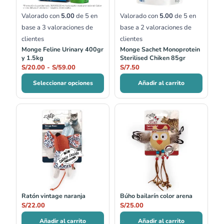
Valorado con
5.00
de 5 en
Valorado con
5.00
de 5 en
base a
3
valoraciones de
base a
2
valoraciones de
clientes
clientes
Monge Feline Urinary 400gr
Monge Sachet Monoprotein
y 1.5kg
Sterilised Chiken 85gr
S/
20.00
-
S/
59.00
S/
7.50
Seleccionar opciones
Añadir al carrito
Ratón vintage naranja
Búho bailarín color arena
S/
22.00
S/
25.00
Añadir al carrito
Añadir al carrito