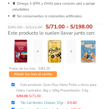
🫀 Omega 3 (EPA y DHA) para corazón, piel y pelaje
saludables
🚫 Sin conservantes ni colorantes artificiales
S/
71.00
-
S/
198.00
S/
81.00
-
S/
212.00
Este producto lo suelen llevar junto con:
+
+
Precio de los tres:
S/
82.25
Añadir los tres al carrito
El
El
Este producto: Gran Plus Menú Pollo y Arroz para
precio
precio
Gatos Castrados 3kg y 10kg Presentación: 3 kg
-
original
actual
S/
81.00
S/
71.00
era:
es:
Tiki Cat Broths Chicken 37gr
-
S/
5.80
S/81.00.
S/71.00.