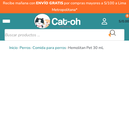
Ir
Hemolitan
Recibe mañana con
ENVÍO GRATIS
por compras mayores a S/100 a Lima
al
Pet
Metropolitana*
contenido
30
0
S/
0.00
mL
cantidad
Búsqueda
de
productos
Inicio
›
Perros
›
Comida para perros
›
Hemolitan Pet 30 mL