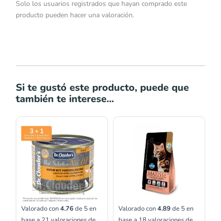
Solo los usuarios registrados que hayan comprado este
producto pueden hacer una valoración.
Si te gustó este producto, puede que
también te interese...
Rango
Rango
de
de
precios:
precios:
desde
desde
S/13.00
S/74.96
hasta
hasta
S/23.00
S/179.00
Valorado con
4.76
de 5 en
Valorado con
4.89
de 5 en
base a
21
valoraciones de
base a
18
valoraciones de