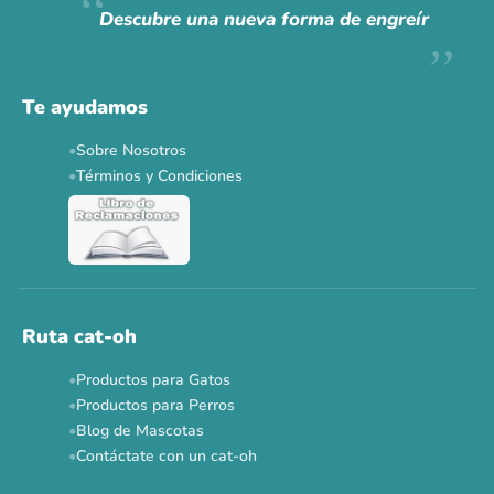
Descubre una nueva forma de engreír
Descuentos y promos en tus marcas favoritas 🐾
Solo por esta semana.
Te ayudamos
Applaws 15%
Bravery 15%
Hill's 15%
Tiki Cat 5+1
Sobre Nosotros
Dr. Clauder's 3+1
N&D 5%
Y más...
Términos y Condiciones
Ver todas las promos 🐾
Ahora no
Ruta cat-oh
Productos para Gatos
Productos para Perros
Blog de Mascotas
Contáctate con un cat-oh