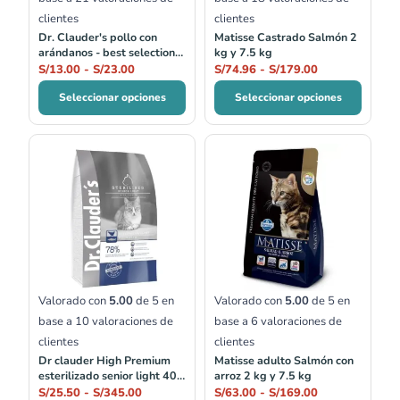
clientes
clientes
Dr. Clauder's pollo con
Matisse Castrado Salmón 2
arándanos - best selection
kg y 7.5 kg
no.01
S/
13.00
-
S/
23.00
S/
74.96
-
S/
179.00
Seleccionar opciones
Seleccionar opciones
Rango
Rango
de
de
precios:
precios:
desde
desde
S/25.50
S/63.00
hasta
hasta
S/345.00
S/169.00
Valorado con
5.00
de 5 en
Valorado con
5.00
de 5 en
base a
10
valoraciones de
base a
6
valoraciones de
clientes
clientes
Dr clauder High Premium
Matisse adulto Salmón con
esterilizado senior light 400
arroz 2 kg y 7.5 kg
gr, 1.5 kg, 4 kg y 10 kg
S/
25.50
-
S/
345.00
S/
63.00
-
S/
169.00