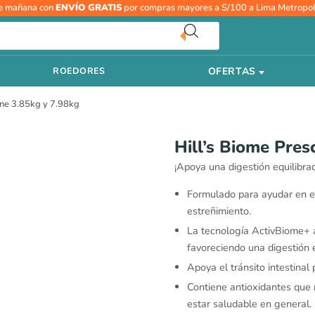
Hill’s
e mañana con
ENVÍO GRATIS
por compras mayores a S/100 a Lima Metropol
Biome
Prescription
Diet
OFERTAS
ROEDORES
Canine
3.85kg
nine 3.85kg y 7.98kg
y
7.98kg
cantidad
Hill’s Biome Pres
¡Apoya una digestión equilibrad
Formulado para ayudar en e
estreñimiento.
La tecnología ActivBiome+ al
favoreciendo una digestión e
Apoya el tránsito intestinal
Contiene antioxidantes que 
estar saludable en general.