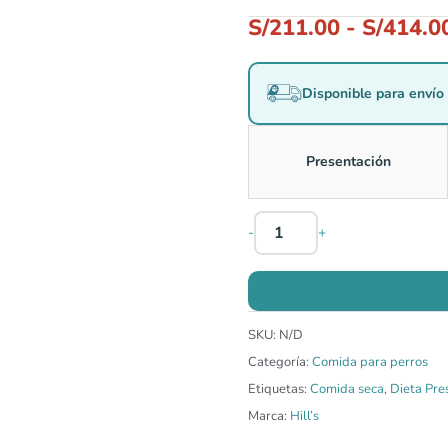
S/
211.00
-
S/
414.0
Disponible para envío 
Presentación
-
+
SKU:
N/D
Categoría:
Comida para perros
Etiquetas:
Comida seca
,
Dieta Pres
Marca:
Hill’s