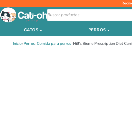
Ir
Recib
al
Búsqueda
de
contenido
productos
GATOS
PERROS
Inicio
›
Perros
›
Comida para perros
›
Hill’s Biome Prescription Diet Ca