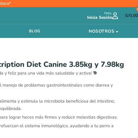
Rango
itana*
de
Hola,
precios:
S/
0.00
Inicia Sesión
desde
S/211.00
NOSOTROS
BLOG
hasta
S/414.00
cription Diet Canine 3.85kg y 7.98kg
a y feliz para una vida más saludable y activa! 🐕
l manejo de problemas gastrointestinales como diarrea y
imenta y estimula la microbiota beneficiosa del intestino,
quilibrada.
 para lograr heces más firmes y reducir molestias digestivas.
refuerzan el sistema inmunológico, ayudando a tu perro a