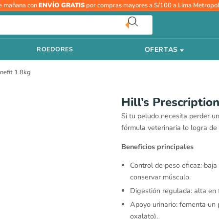
e mañana con
ENVÍO GRATIS
por compras mayores a S/100 a Lima Metropol
OFERTAS
ROEDORES
enefit 1.8kg
Hill’s Prescriptio
Si tu peludo necesita perder un
fórmula veterinaria lo logra de
Beneficios principales
Control de peso eficaz: baja
conservar músculo.
Digestión regulada: alta en 
Apoyo urinario: fomenta un 
oxalato).