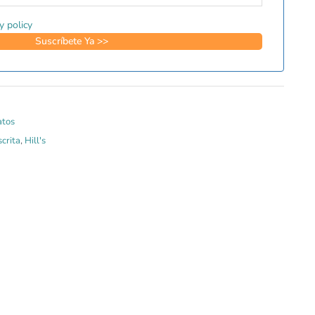
y policy
atos
crita
,
Hill's