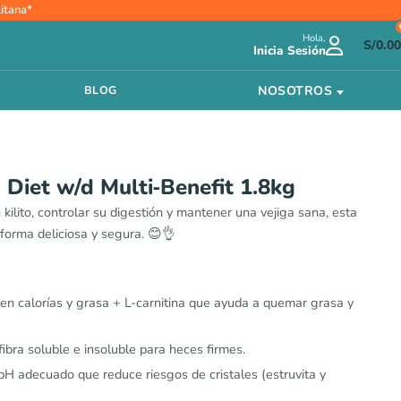
itana*
Hola,
S/
0.00
Inicia Sesión
NOSOTROS
BLOG
n Diet w/d Multi‑Benefit 1.8kg
 kilito, controlar su digestión y mantener una vejiga sana, esta
 forma deliciosa y segura. 😊👌
 en calorías y grasa + L-carnitina que ayuda a quemar grasa y
fibra soluble e insoluble para heces firmes.
pH adecuado que reduce riesgos de cristales (estruvita y