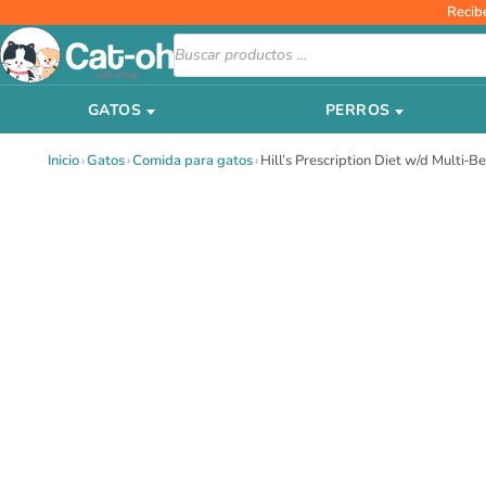
Ir
Recib
al
Búsqueda
de
contenido
productos
GATOS
PERROS
Inicio
›
Gatos
›
Comida para gatos
›
Hill’s Prescription Diet w/d Multi‑B