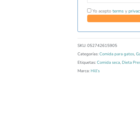
Yo acepto
terms
y
privac
SKU:
052742615905
Categorías:
Comida para gatos
,
G
Etiquetas:
Comida seca
,
Dieta Pres
Marca:
Hill’s