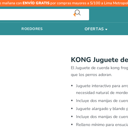
e mañana con
ENVÍO GRATIS
por compras mayores a S/100 a Lima Metropol
OFERTAS
ROEDORES
KONG Juguete de
El Juguete de cuerda kong frog 
que los perros adoran.
Juguete interactivo para arr
necesidad natural de morde
Incluye dos manijas de cuerd
Juguete alargado y blando pa
Incluye dos manijas de cuerd
Relleno mínimo para ensuci