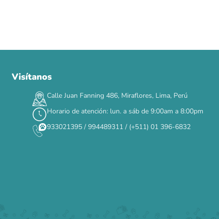
Visítanos
00
00
00
00
:
:
:
TERMINA EN
DÍAS
HORAS
MIN
SEG
Calle Juan Fanning 486, Miraflores, Lima, Perú
✕
Horario de atención: lun. a sáb de 9:00am a 8:00pm
933021395 / 994489311 / (+511) 01 396-6832
CAT WEEK · 4 AL 8 DE AGOSTO
Siempre fuimos
raros.
Hoy somos mayoría.
Descuentos y promos en tus marcas favoritas 🐾
Solo por esta semana.