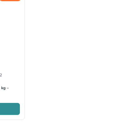
2
 kg –