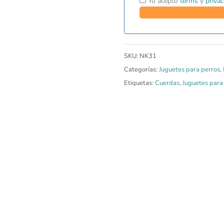
Yo acepto
terms
y
privac
SKU:
NK31
Categorías:
Juguetes para perros
,
Etiquetas:
Cuerdas
,
Juguetes para