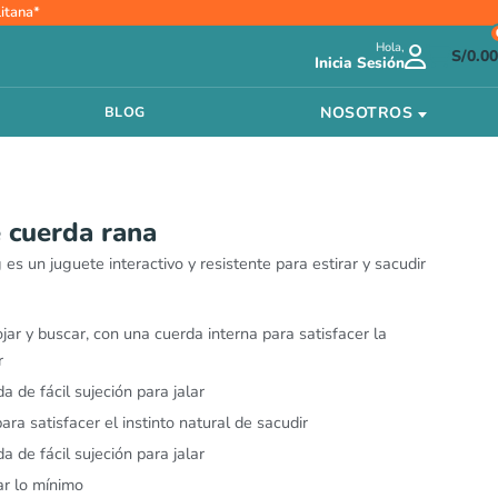
itana*
Hola,
S/
0.00
Inicia Sesión
NOSOTROS
BLOG
 cuerda rana
es un juguete interactivo y resistente para estirar y sacudir
ojar y buscar, con una cuerda interna para satisfacer la
r
a de fácil sujeción para jalar
ra satisfacer el instinto natural de sacudir
a de fácil sujeción para jalar
ar lo mínimo