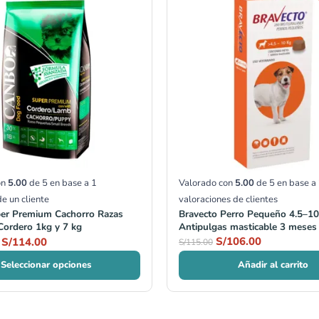
precios:
original
actual
desde
era:
es:
S/21.50
S/115.00.
S/106.00.
hasta
S/114.00
on
5.00
de 5 en base a
1
Valorado con
5.00
de 5 en base a
de un cliente
valoraciones de clientes
er Premium Cachorro Razas
Bravecto Perro Pequeño 4.5–10
ordero 1kg y 7 kg
Antipulgas masticable 3 meses
S/
106.00
S/
114.00
S/
115.00
Seleccionar opciones
Añadir al carrito