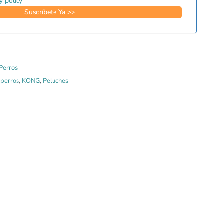
y policy
Perros
 perros
,
KONG
,
Peluches