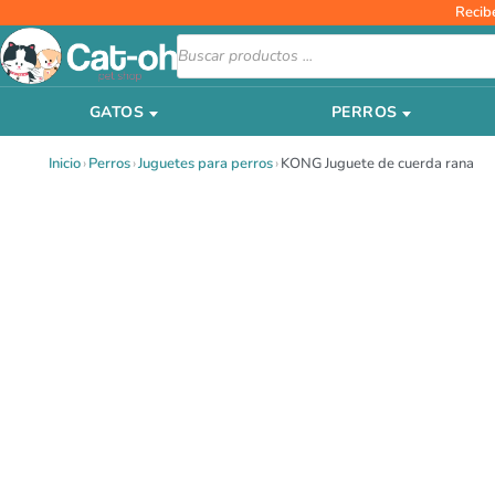
Ir
Recib
al
Búsqueda
de
contenido
productos
GATOS
PERROS
Inicio
›
Perros
›
Juguetes para perros
›
KONG Juguete de cuerda rana