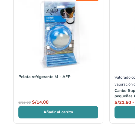
original
actual
era:
es:
S/23.00.
S/14.00.
Pelota refrigerante M - AFP
Valorado c
valoración 
Canbo Sup
pequeñas C
S/
14.00
S/
21.50
-
S/
23.00
Añadir al carrito