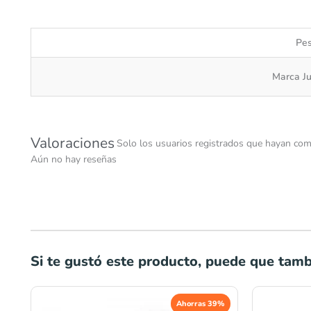
Pe
Marca J
Valoraciones
Solo los usuarios registrados que hayan com
Aún no hay reseñas
Si te gustó este producto, puede que tambi
El
El
Ahorras 39%
precio
precio