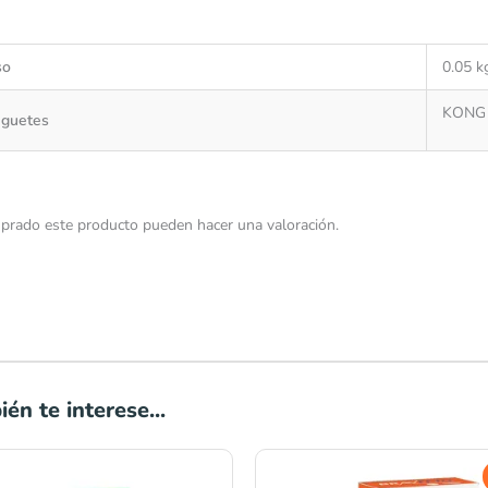
so
0.05 k
KONG
uguetes
prado este producto pueden hacer una valoración.
én te interese...
Rango
El
El
de
precio
precio