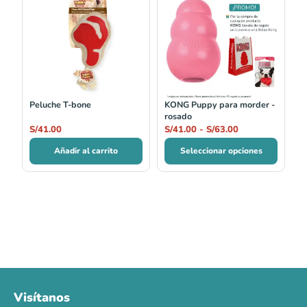
de
precios:
desde
S/41.00
hasta
S/63.00
Peluche T-bone
KONG Puppy para morder -
rosado
S/
41.00
S/
41.00
-
S/
63.00
Añadir al carrito
Seleccionar opciones
Visítanos