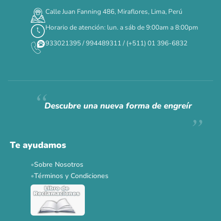
00
00
00
00
:
:
:
TERMINA EN
Calle Juan Fanning 486, Miraflores, Lima, Perú
DÍAS
HORAS
MIN
SEG
Horario de atención: lun. a sáb de 9:00am a 8:00pm
✕
933021395 / 994489311 / (+511) 01 396-6832
CAT WEEK · 4 AL 8 DE AGOSTO
Siempre fuimos
raros.
Hoy somos mayoría.
Descubre una nueva forma de engreír
Descuentos y promos en tus marcas favoritas 🐾
Solo por esta semana.
Te ayudamos
Applaws 15%
Bravery 15%
Hill's 15%
Tiki Cat 5+1
Sobre Nosotros
Dr. Clauder's 3+1
N&D 5%
Y más...
Términos y Condiciones
Ver todas las promos 🐾
Ahora no