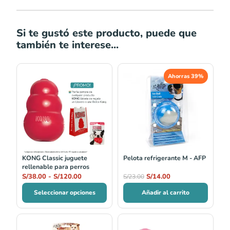
Si te gustó este producto, puede que
también te interese...
Rango
El
El
Ahorras 39%
de
precio
precio
precios:
original
actual
desde
era:
es:
S/38.00
S/23.00.
S/14.00.
hasta
S/120.00
KONG Classic juguete
Pelota refrigerante M - AFP
rellenable para perros
S/
38.00
-
S/
120.00
S/
14.00
S/
23.00
Seleccionar opciones
Añadir al carrito
Rango