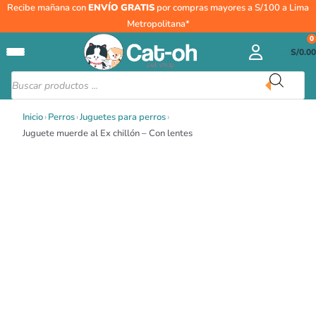
Ir
Juguete
Recibe mañana con
ENVÍO GRATIS
por compras mayores a S/100 a Lima
al
muerde
Metropolitana*
contenido
al
0
S/
0.00
Ex
chillón
Búsqueda
de
-
productos
Con
Inicio
›
Perros
›
Juguetes para perros
›
lentes
Juguete muerde al Ex chillón – Con lentes
cantidad