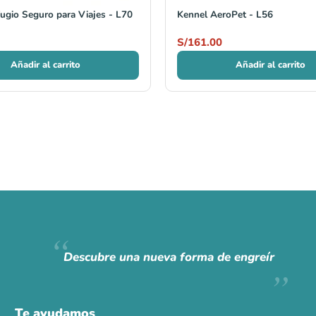
ugio Seguro para Viajes - L70
Kennel AeroPet - L56
S/
161.00
Añadir al carrito
Añadir al carrito
Descubre una nueva forma de engreír
Te ayudamos