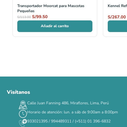
Transportador Moorcat para Mascotas
Kennel Ref
Pequeñas
S/
99.50
S/
267.00
S/
113.00
Añadir al carrito
Visítanos
00
00
00
00
:
:
:
TERMINA EN
DÍAS
HORAS
MIN
SEG
Calle Juan Fanning 486, Miraflores, Lima, Perú
✕
Horario de atención: lun. a sáb de 9:00am a 8:00pm
933021395 / 994489311 / (+511) 01 396-6832
CAT WEEK · 4 AL 8 DE AGOSTO