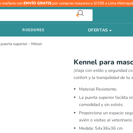
e mañana con
ENVÍO GRATIS
por compras mayores a S/100 a Lima Metropol
OFERTAS
ROEDORES
 puerta superior – Melon
Kennel para masc
¡Viaja con estilo y seguridad 
confort y la tranquilidad de tu
Material Resistente.
La puerta superior facilita 
comodidad y sin estrés.
Proporciona un espacio segu
avión o visitas al veterinario.
Medida: 54x36x36 cm