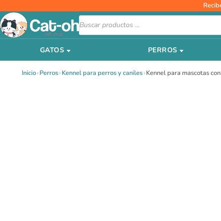
Ir
Recib
al
Búsqueda
de
contenido
productos
GATOS
PERROS
Inicio
›
Perros
›
Kennel para perros y caniles
›
Kennel para mascotas con