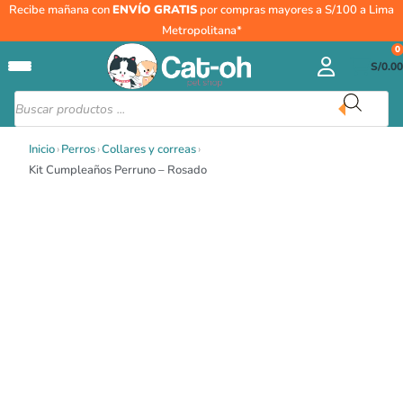
Ir
Kit
Recibe mañana con
ENVÍO GRATIS
por compras mayores a S/100 a Lima
al
Cumpleaños
Metropolitana*
contenido
Perruno
0
S/
0.00
-
Rosado
Búsqueda
de
cantidad
productos
Inicio
›
Perros
›
Collares y correas
›
Kit Cumpleaños Perruno – Rosado