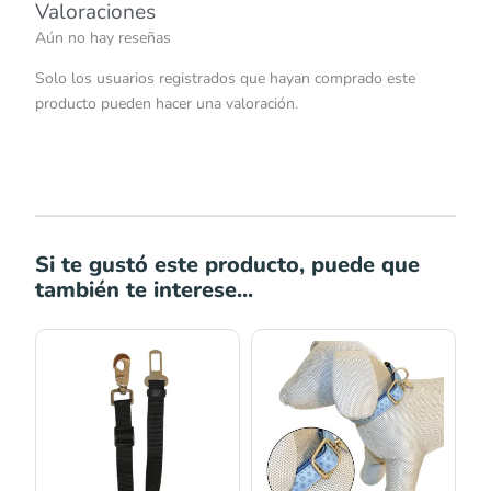
Valoraciones
Aún no hay reseñas
Solo los usuarios registrados que hayan comprado este
producto pueden hacer una valoración.
Si te gustó este producto, puede que
también te interese...
Rango
Rango
de
de
precios:
precios:
desde
desde
S/28.50
S/23.00
hasta
hasta