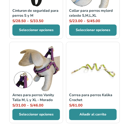
S/33.50
S/45.00
Cinturon de seguridad para
Collar para perros mylord
perros S y M
celeste S,M,L,XL
S/
28.50
-
S/
33.50
S/
23.00
-
S/
45.00
Seleccionar opciones
Seleccionar opciones
Rango
de
precios:
desde
S/31.00
hasta
S/46.00
Arnes para perros Vanity
Correa para perros Kalika
Talla M, L y XL - Morado
Crochet
S/
31.00
-
S/
46.00
S/
61.00
Seleccionar opciones
Añadir al carrito