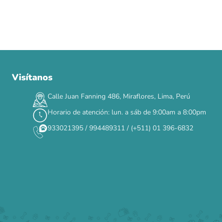
Visítanos
00
00
00
00
:
:
:
TERMINA EN
DÍAS
HORAS
MIN
SEG
Calle Juan Fanning 486, Miraflores, Lima, Perú
✕
Horario de atención: lun. a sáb de 9:00am a 8:00pm
933021395 / 994489311 / (+511) 01 396-6832
CAT WEEK · 4 AL 8 DE AGOSTO
Siempre fuimos
raros.
Hoy somos mayoría.
Descuentos y promos en tus marcas favoritas 🐾
Solo por esta semana.