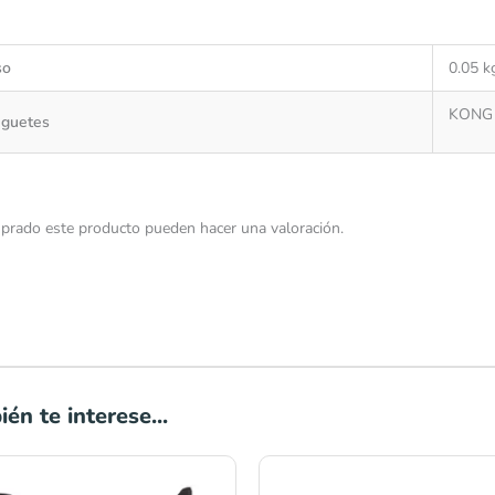
so
0.05 k
KONG
uguetes
prado este producto pueden hacer una valoración.
én te interese...
Rango
de