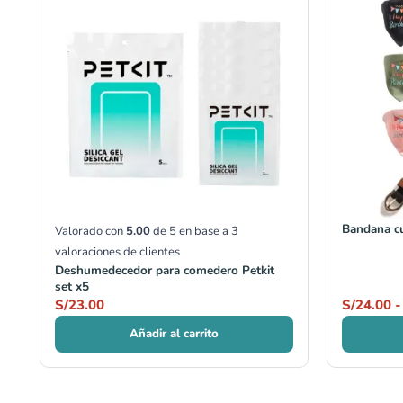
Bandana c
Valorado con
5.00
de 5 en base a
3
valoraciones de clientes
Deshumedecedor para comedero Petkit
set x5
S/
23.00
S/
24.00
-
Añadir al carrito