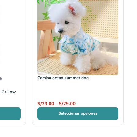
precios:
desde
S/23.00
hasta
S/29.00
Camisa ocean summer dog
6
0 Gr Low
S/
23.00
-
S/
29.00
Seleccionar opciones