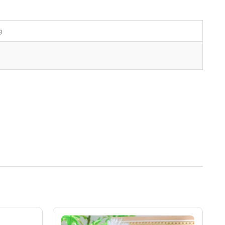
g
Rango
de