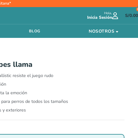
itana*
Hola,
S/
0.00
Inicia Sesión
NOSOTROS
BLOG
bes llama
istic resiste el juego rudo
sión
ta la emoción
ar para perros de todos los tamaños
s y exteriores