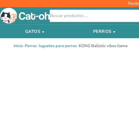
Ir
Recib
al
Búsqueda
de
contenido
productos
GATOS
PERROS
Inicio
›
Perros
›
Juguetes para perros
›
KONG Ballistic vibes llama