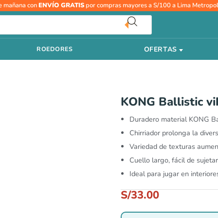
e mañana con
ENVÍO GRATIS
por compras mayores a S/100 a Lima Metropol
OFERTAS
ROEDORES
KONG Ballistic vi
Duradero material KONG Ball
Chirriador prolonga la diver
Variedad de texturas aumen
Cuello largo, fácil de sujet
Ideal para jugar en interiore
S/
33.00