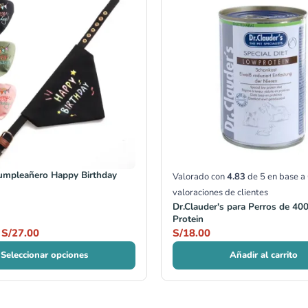
precios:
desde
S/24.00
hasta
S/27.00
umpleañero Happy Birthday
Valorado con
4.83
de 5 en base a
valoraciones de clientes
Dr.Clauder's para Perros de 40
Protein
S/
27.00
S/
18.00
Seleccionar opciones
Añadir al carrito