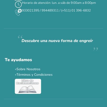
Horario de atención: lun. a sáb de 9:00am a 8:00pm
✕
933021395 / 994489311 / (+511) 01 396-6832
CAT WEEK · 4 AL 8 DE AGOSTO
Siempre fuimos
raros.
Hoy somos mayoría.
Descubre una nueva forma de engreír
Descuentos y promos en tus marcas favoritas 🐾
Solo por esta semana.
Te ayudamos
Applaws 15%
Bravery 15%
Hill's 15%
Tiki Cat 5+1
Sobre Nosotros
Dr. Clauder's 3+1
N&D 5%
Y más...
Términos y Condiciones
Ver todas las promos 🐾
Ahora no