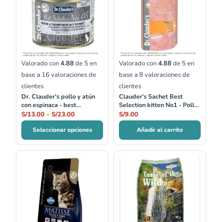
desde
S/13.00
hasta
S/23.00
Valorado con
4.88
de 5 en
Valorado con
4.88
de 5 en
base a
16
valoraciones de
base a
8
valoraciones de
clientes
clientes
Dr. Clauder's pollo y atún
Clauder's Sachet Best
con espinaca - best
Selection kitten No1 - Pollo
selection no.05
Fino
S/
13.00
-
S/
23.00
S/
9.00
Seleccionar opciones
Añadir al carrito
Rango
de
precios:
desde
S/63.00
hasta