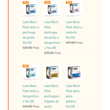
El
El
El
El
El
El
precio
precio
precio
precio
precio
precio
original
actual
original
actual
original
actual
era:
es:
era:
es:
era:
es:
Lata Best
Lata Best
Lata Best
S/9.00.
Free.
S/9.00.
Free.
S/9.00.
Free.
Filet atún y
Filet
Filet atún y
pechuga
pechuga
salmón
de pollo
de pollo y
No.04
No.03
langostino
S/
9.00
Free
S/
9.00
Free
s No.08
S/
9.00
Free
El
El
El
El
El
El
precio
precio
precio
precio
precio
precio
original
actual
original
actual
original
actual
era:
es:
era:
es:
era:
es:
Lata Best
Lata Best
Lata Best
S/9.00.
Free.
S/9.00.
Free.
S/9.00.
Free.
Filet atún y
Filet
Filet atún
langostino
pechuga e
para
s No.05
hígado de
gatitos
S/
9.00
Free
pollo
No.09