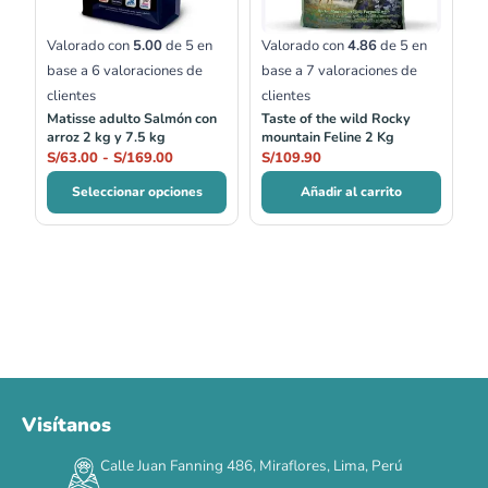
S/169.00
Valorado con
5.00
de 5 en
Valorado con
4.86
de 5 en
base a
6
valoraciones de
base a
7
valoraciones de
clientes
clientes
Matisse adulto Salmón con
Taste of the wild Rocky
arroz 2 kg y 7.5 kg
mountain Feline 2 Kg
S/
63.00
-
S/
169.00
S/
109.90
Seleccionar opciones
Añadir al carrito
Visítanos
00
00
00
00
:
:
:
TERMINA EN
Calle Juan Fanning 486, Miraflores, Lima, Perú
DÍAS
HORAS
MIN
SEG