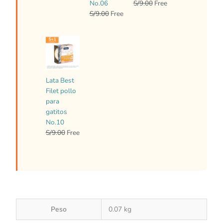
No.06
S/
9.00
Free
S/
9.00
Free
El
El
precio
precio
original
actual
era:
es:
Lata Best
S/9.00.
Free.
Filet pollo
para
gatitos
No.10
S/
9.00
Free
Peso
0.07 kg