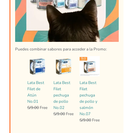
Puedes combinar sabores para acceder a la Promo:
El
El
El
El
El
El
precio
precio
precio
precio
precio
precio
original
actual
original
actual
original
actual
era:
es:
era:
es:
era:
es:
Lata Best
Lata Best
Lata Best
S/9.00.
Free.
S/9.00.
Free.
S/9.00.
Free.
Filet de
Filet
Filet
Atún
pechuga
pechuga
No.01
de pollo
de pollo y
S/
9.00
Free
No.02
salmón
S/
9.00
Free
No.07
S/
9.00
Free