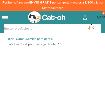
Ir
Lata
Recibe mañana con
ENVÍO GRATIS
por compras mayores a S/100 a Lima
al
Best
Metropolitana*
contenido
Filet
0
S/
0.00
pollo
para
Búsqueda
de
gatitos
productos
No.10
Inicio
›
Gatos
›
Comida para gatos
›
cantidad
Lata Best Filet pollo para gatitos No.10