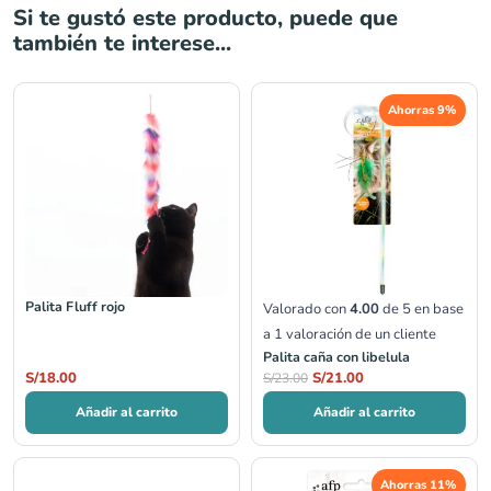
Si te gustó este producto, puede que
también te interese...
El
El
Ahorras 9%
precio
precio
original
actual
era:
es:
S/23.00.
S/21.00.
Palita Fluff rojo
Valorado con
4.00
de 5 en base
a
1
valoración de un cliente
Palita caña con libelula
S/
18.00
S/
21.00
S/
23.00
Añadir al carrito
Añadir al carrito
El
El
Ahorras 11%