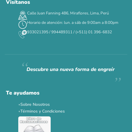
Visítanos
00
00
00
00
:
:
:
TERMINA EN
Calle Juan Fanning 486, Miraflores, Lima, Perú
DÍAS
HORAS
MIN
SEG
Horario de atención: lun. a sáb de 9:00am a 8:00pm
✕
933021395 / 994489311 / (+511) 01 396-6832
CAT WEEK · 4 AL 8 DE AGOSTO
Siempre fuimos
raros.
Hoy somos mayoría.
Descubre una nueva forma de engreír
Descuentos y promos en tus marcas favoritas 🐾
Solo por esta semana.
Te ayudamos
Applaws 15%
Bravery 15%
Hill's 15%
Tiki Cat 5+1
Sobre Nosotros
Dr. Clauder's 3+1
N&D 5%
Y más...
Términos y Condiciones
Ver todas las promos 🐾