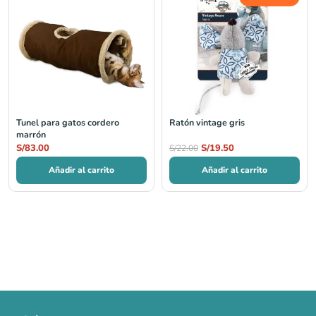
precio
precio
original
actual
era:
es:
S/22.00.
S/19.50.
Tunel para gatos cordero
Ratón vintage gris
marrón
S/
83.00
S/
19.50
S/
22.00
Añadir al carrito
Añadir al carrito