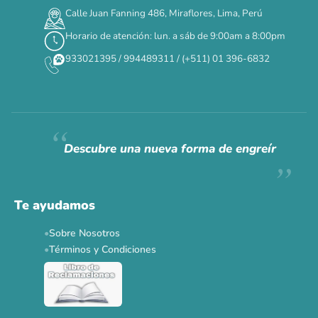
00
00
00
00
:
:
:
TERMINA EN
Calle Juan Fanning 486, Miraflores, Lima, Perú
DÍAS
HORAS
MIN
SEG
Horario de atención: lun. a sáb de 9:00am a 8:00pm
✕
933021395 / 994489311 / (+511) 01 396-6832
CAT WEEK · 4 AL 8 DE AGOSTO
Siempre fuimos
raros.
Hoy somos mayoría.
Descubre una nueva forma de engreír
Descuentos y promos en tus marcas favoritas 🐾
Solo por esta semana.
Te ayudamos
Applaws 15%
Bravery 15%
Hill's 15%
Tiki Cat 5+1
Sobre Nosotros
Dr. Clauder's 3+1
N&D 5%
Y más...
Términos y Condiciones
Ver todas las promos 🐾
Ahora no