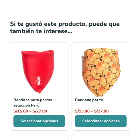
Si te gustó este producto, puede que
también te interese...
Rango
Rango
de
de
precios:
precios:
desde
desde
S/15.00
S/15.00
hasta
hasta
S/27.00
S/27.00
Bandana para perros
Bandana patito
seleccion Perú
S/
15.00
-
S/
27.00
S/
15.00
-
S/
27.00
Seleccionar opciones
Seleccionar opciones
El
El
Rango