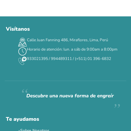
Visítanos
00
00
00
00
:
:
:
TERMINA EN
Calle Juan Fanning 486, Miraflores, Lima, Perú
DÍAS
HORAS
MIN
SEG
Horario de atención: lun. a sáb de 9:00am a 8:00pm
✕
933021395 / 994489311 / (+511) 01 396-6832
CAT WEEK · 4 AL 8 DE AGOSTO
Siempre fuimos
raros.
Hoy somos mayoría.
Descubre una nueva forma de engreír
Descuentos y promos en tus marcas favoritas 🐾
Solo por esta semana.
Te ayudamos
Applaws 15%
Bravery 15%
Hill's 15%
Tiki Cat 5+1
Sobre Nosotros