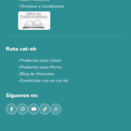
Dr. Clauder's 3+1
N&D 5%
Y más...
Términos y Condiciones
Ver todas las promos 🐾
Ahora no
Ruta cat-oh
Productos para Gatos
Productos para Perros
Blog de Mascotas
Contáctate con un cat-oh
Síguenos en: