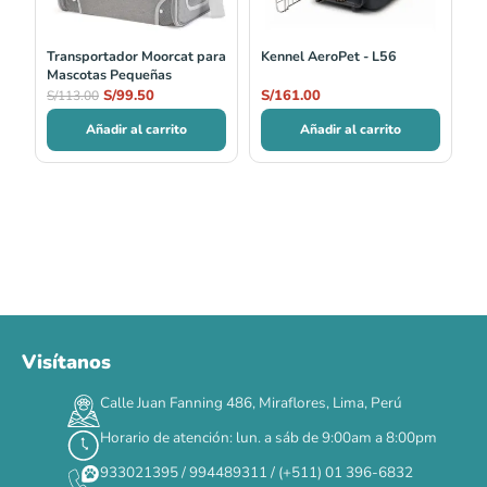
Transportador Moorcat para
Kennel AeroPet - L56
Mascotas Pequeñas
S/
99.50
S/
161.00
S/
113.00
Añadir al carrito
Añadir al carrito
Visítanos
00
00
00
00
:
:
:
TERMINA EN
Calle Juan Fanning 486, Miraflores, Lima, Perú
DÍAS
HORAS
MIN
SEG
Horario de atención: lun. a sáb de 9:00am a 8:00pm
✕
933021395 / 994489311 / (+511) 01 396-6832