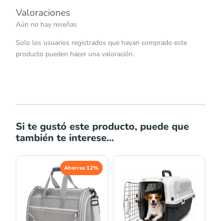
Valoraciones
Aún no hay reseñas
Solo los usuarios registrados que hayan comprado este
producto pueden hacer una valoración.
Si te gustó este producto, puede que
también te interese...
El
El
Ahorras 12%
precio
precio
original
actual
era:
es:
S/113.00.
S/99.50.