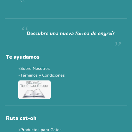
CAT WEEK · 4 AL 8 DE AGOSTO
Siempre fuimos
raros.
Hoy somos mayoría.
Descubre una nueva forma de engreír
Descuentos y promos en tus marcas favoritas 🐾
Solo por esta semana.
Te ayudamos
Applaws 15%
Bravery 15%
Hill's 15%
Tiki Cat 5+1
Sobre Nosotros
Dr. Clauder's 3+1
N&D 5%
Y más...
Términos y Condiciones
Ver todas las promos 🐾
Ahora no
Ruta cat-oh
Productos para Gatos