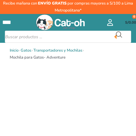
Ir
Recibe mañana con
ENVÍO GRATIS
por compras mayores a S/100 a Lima
al
Metropolitana*
contenido
0
S/
0.00
Búsqueda
de
productos
Inicio
›
Gatos
›
Transportadores y Mochilas
›
Mochila para Gatos- Adventure