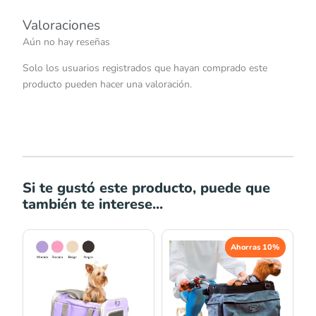
Valoraciones
Aún no hay reseñas
Solo los usuarios registrados que hayan comprado este
producto pueden hacer una valoración.
Si te gustó este producto, puede que
también te interese...
El
El
Ahorras 10%
precio
precio
original
actual
era:
es:
S/237.00.
S/213.30.