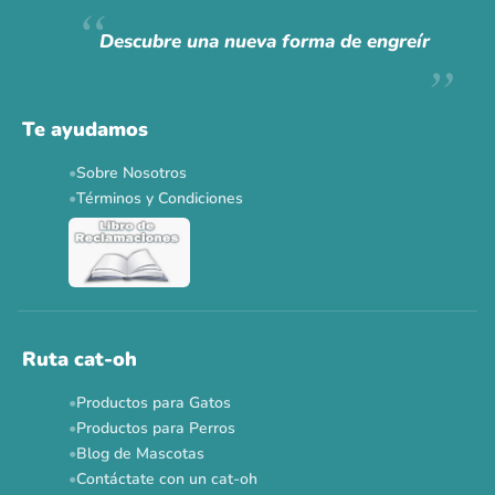
Hoy somos mayoría.
Descubre una nueva forma de engreír
Descuentos y promos en tus marcas favoritas 🐾
Solo por esta semana.
Te ayudamos
Applaws 15%
Bravery 15%
Hill's 15%
Tiki Cat 5+1
Sobre Nosotros
Dr. Clauder's 3+1
N&D 5%
Y más...
Términos y Condiciones
Ver todas las promos 🐾
Ahora no
Ruta cat-oh
Productos para Gatos
Productos para Perros
Blog de Mascotas
Contáctate con un cat-oh