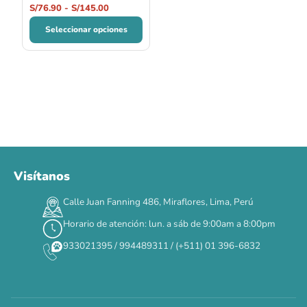
S/
76.90
-
S/
145.00
Seleccionar opciones
Visítanos
00
00
00
00
:
:
:
TERMINA EN
Calle Juan Fanning 486, Miraflores, Lima, Perú
DÍAS
HORAS
MIN
SEG
Horario de atención: lun. a sáb de 9:00am a 8:00pm
✕
933021395 / 994489311 / (+511) 01 396-6832
CAT WEEK · 4 AL 8 DE AGOSTO
Siempre fuimos
raros.