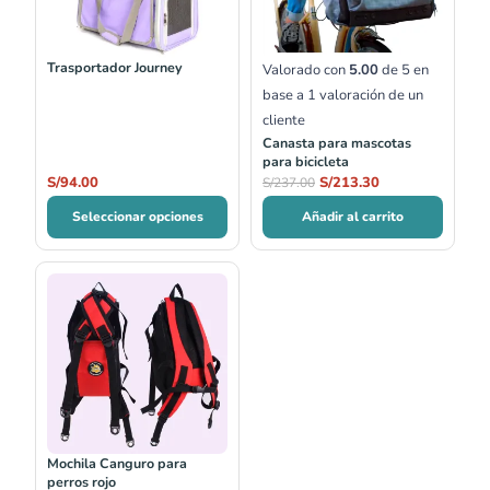
Trasportador Journey
Valorado con
5.00
de 5 en
base a
1
valoración de un
cliente
Canasta para mascotas
para bicicleta
S/
94.00
S/
213.30
S/
237.00
Seleccionar opciones
Añadir al carrito
Rango
de
precios:
desde
S/76.90
hasta
S/145.00
Mochila Canguro para
perros rojo