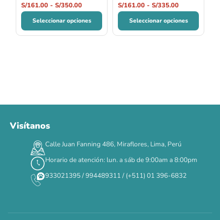
S/
161.00
-
S/
350.00
S/
161.00
-
S/
335.00
Seleccionar opciones
Seleccionar opciones
Visítanos
00
00
00
00
:
:
:
TERMINA EN
Calle Juan Fanning 486, Miraflores, Lima, Perú
DÍAS
HORAS
MIN
SEG
Horario de atención: lun. a sáb de 9:00am a 8:00pm
✕
933021395 / 994489311 / (+511) 01 396-6832
CAT WEEK · 4 AL 8 DE AGOSTO
Siempre fuimos
raros.