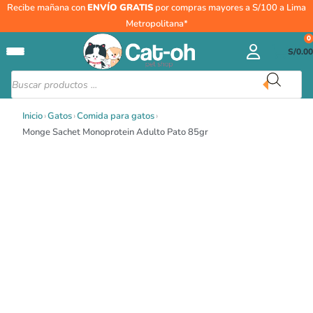
Ir
Monge
Recibe mañana con
ENVÍO GRATIS
por compras mayores a S/100 a Lima
al
Sachet
Metropolitana*
contenido
Monoprotein
0
S/
0.00
Adulto
Pato
Búsqueda
de
85gr
productos
cantidad
Inicio
›
Gatos
›
Comida para gatos
›
Monge Sachet Monoprotein Adulto Pato 85gr