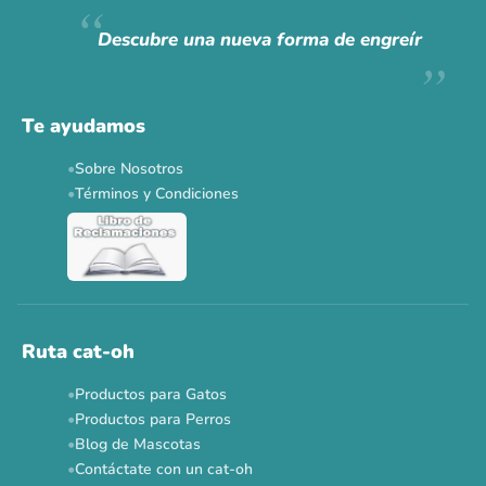
Hoy somos mayoría.
Descubre una nueva forma de engreír
Descuentos y promos en tus marcas favoritas 🐾
Solo por esta semana.
Te ayudamos
Applaws 15%
Bravery 15%
Hill's 15%
Tiki Cat 5+1
Sobre Nosotros
Dr. Clauder's 3+1
N&D 5%
Y más...
Términos y Condiciones
Ver todas las promos 🐾
Ahora no
Ruta cat-oh
Productos para Gatos
Productos para Perros
Blog de Mascotas
Contáctate con un cat-oh