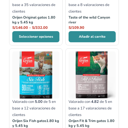
base a
35
valoraciones de
base a
8
valoraciones de
clientes
clientes
Orijen Original gatos 1.80
Taste of the wild Canyon
kg y 5.45 kg
river
S/
146.00
-
S/
332.00
S/
109.90
Seleccionar opciones
Añadir al carrito
Rango
Rango
de
de
precios:
precios:
desde
desde
S/161.00
S/161.00
hasta
hasta
S/350.00
S/335.00
Valorado con
5.00
de 5 en
Valorado con
4.82
de 5 en
base a
12
valoraciones de
base a
17
valoraciones de
clientes
clientes
Orijen Six Fish gatos1.80 kg
Orijen Fit & Trim gatos 1.80
y 5.45 kg
kg y 5.45 kg