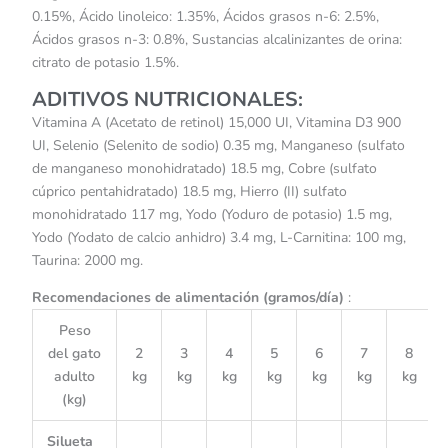
0.15%, Ácido linoleico: 1.35%, Ácidos grasos n-6: 2.5%,
Ácidos grasos n-3: 0.8%, Sustancias alcalinizantes de orina:
citrato de potasio 1.5%.
ADITIVOS NUTRICIONALES:
Vitamina A (Acetato de retinol) 15,000 UI, Vitamina D3 900
UI, Selenio (Selenito de sodio) 0.35 mg, Manganeso (sulfato
de manganeso monohidratado) 18.5 mg, Cobre (sulfato
cúprico pentahidratado) 18.5 mg, Hierro (II) sulfato
monohidratado 117 mg, Yodo (Yoduro de potasio) 1.5 mg,
Yodo (Yodato de calcio anhidro) 3.4 mg, L-Carnitina: 100 mg,
Taurina: 2000 mg.
Recomendaciones de alimentación (gramos/día)
:
Peso
del gato
2
3
4
5
6
7
8
adulto
kg
kg
kg
kg
kg
kg
kg
(kg)
Silueta