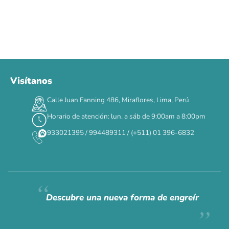
Visítanos
00
00
00
00
:
:
:
TERMINA EN
Calle Juan Fanning 486, Miraflores, Lima, Perú
DÍAS
HORAS
MIN
SEG
Horario de atención: lun. a sáb de 9:00am a 8:00pm
✕
933021395 / 994489311 / (+511) 01 396-6832
CAT WEEK · 4 AL 8 DE AGOSTO
Siempre fuimos
raros.
Hoy somos mayoría.
Descubre una nueva forma de engreír
Descuentos y promos en tus marcas favoritas 🐾
Solo por esta semana.