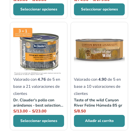
Seleccionar opciones
Seleccionar opciones
Rango
de
precios:
desde
S/13.00
hasta
S/23.00
Valorado con
4.76
de 5 en
Valorado con
4.90
de 5 en
base a
21
valoraciones de
base a
10
valoraciones de
clientes
clientes
Dr. Clauder's pollo con
Taste of the wild Canyon
arándanos - best selection
River Feline Húmeda 85 gr
no.01
S/
13.00
-
S/
23.00
S/
8.50
Seleccionar opciones
Añadir al carrito