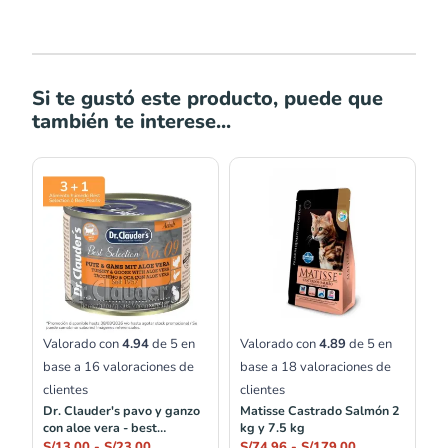
Si te gustó este producto, puede que
también te interese...
Rango
Rango
de
de
precios:
precios:
desde
desde
S/13.00
S/74.96
hasta
hasta
S/23.00
S/179.00
Valorado con
4.94
de 5 en
Valorado con
4.89
de 5 en
base a
16
valoraciones de
base a
18
valoraciones de
clientes
clientes
Dr. Clauder's pavo y ganzo
Matisse Castrado Salmón 2
con aloe vera - best
kg y 7.5 kg
selection no.09
S/
13.00
-
S/
23.00
S/
74.96
-
S/
179.00