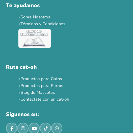
Te ayudamos
Applaws 15%
Bravery 15%
Hill's 15%
Tiki Cat 5+1
Sobre Nosotros
Dr. Clauder's 3+1
N&D 5%
Y más...
Términos y Condiciones
Ver todas las promos 🐾
Ahora no
Ruta cat-oh
Productos para Gatos
Productos para Perros
Blog de Mascotas
Contáctate con un cat-oh
Síguenos en: