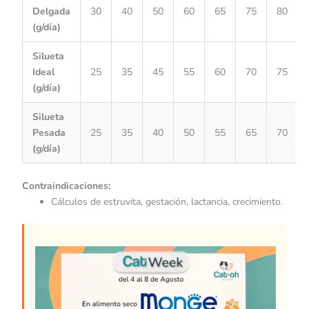
Delgada
30
40
50
60
65
75
80
(g/día)
Silueta
Ideal
25
35
45
55
60
70
75
(g/día)
Silueta
Pesada
25
35
40
50
55
65
70
(g/día)
Contraindicaciones:
Cálculos de estruvita, gestación, lactancia, crecimiento.