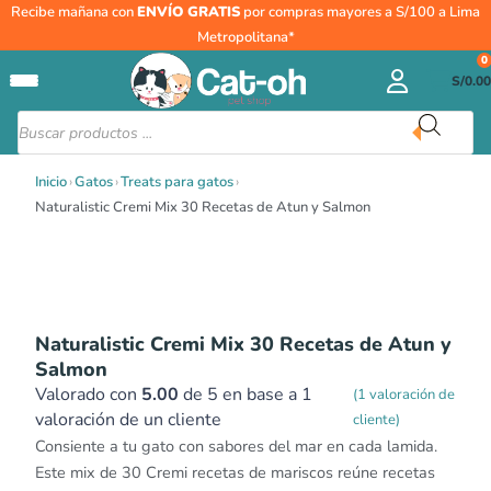
Ir
Recibe mañana con
ENVÍO GRATIS
por compras mayores a S/100 a Lima
al
Metropolitana*
contenido
0
S/
0.00
Búsqueda
de
productos
Inicio
›
Gatos
›
Treats para gatos
›
Naturalistic Cremi Mix 30 Recetas de Atun y Salmon
Naturalistic Cremi Mix 30 Recetas de Atun y
Salmon
Valorado con
5.00
de 5 en base a
1
(
1
valoración de
valoración de un cliente
cliente)
Consiente a tu gato con sabores del mar en cada lamida.
Este mix de 30 Cremi recetas de mariscos reúne recetas