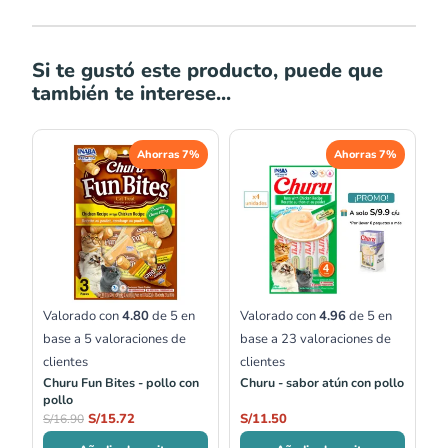
Si te gustó este producto, puede que
también te interese...
El
El
Ahorras 7%
Ahorras 7%
precio
precio
original
actual
era:
es:
S/16.90.
S/15.72.
Valorado con
4.80
de 5 en
Valorado con
4.96
de 5 en
base a
5
valoraciones de
base a
23
valoraciones de
clientes
clientes
Churu Fun Bites - pollo con
Churu - sabor atún con pollo
pollo
S/
15.72
S/
11.50
S/
16.90