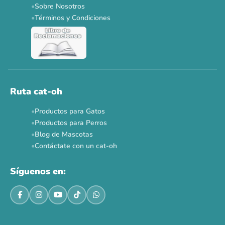
Sobre Nosotros
Dr. Clauder's 3+1
N&D 5%
Y más...
Términos y Condiciones
Ver todas las promos 🐾
Ahora no
Ruta cat-oh
Productos para Gatos
Productos para Perros
Blog de Mascotas
Contáctate con un cat-oh
Síguenos en: