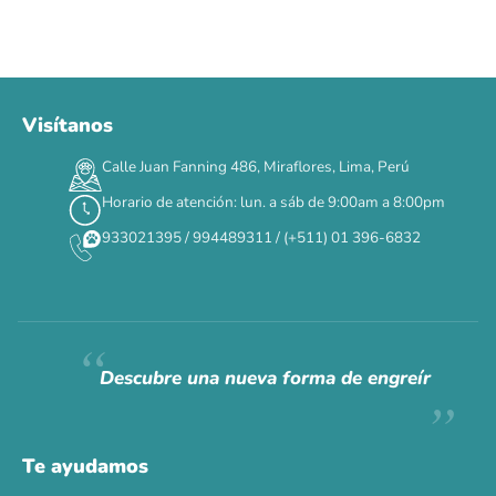
Visítanos
00
00
00
00
:
:
:
TERMINA EN
Calle Juan Fanning 486, Miraflores, Lima, Perú
DÍAS
HORAS
MIN
SEG
Horario de atención: lun. a sáb de 9:00am a 8:00pm
✕
933021395 / 994489311 / (+511) 01 396-6832
CAT WEEK · 4 AL 8 DE AGOSTO
Siempre fuimos
raros.
Hoy somos mayoría.
Descubre una nueva forma de engreír
Descuentos y promos en tus marcas favoritas 🐾
Solo por esta semana.
Te ayudamos
Applaws 15%
Bravery 15%
Hill's 15%
Tiki Cat 5+1