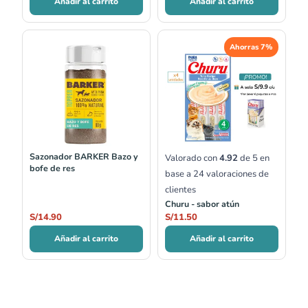
Añadir al carrito
Añadir al carrito
Ahorras 7%
Sazonador BARKER Bazo y
Valorado con
4.92
de 5 en
bofe de res
base a
24
valoraciones de
clientes
Churu - sabor atún
S/
14.90
S/
11.50
Añadir al carrito
Añadir al carrito