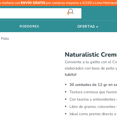
Naturalistic
e mañana con
ENVÍO GRATIS
por compras mayores a S/100 a Lima Metropol
Cremi
Mix
30
OFERTAS
ROEDORES
Recetas
de
 Pollo
Pollo
cantidad
Naturalistic Crem
Consiente a tu gatito con el Cr
elaborados con base de pollo y
tubito!
30 unidades de 12 gr en s
Textura cremosa que favorec
Con taurina y antioxidantes 
Libre de granos, colorantes y
Ideal como premio directo o