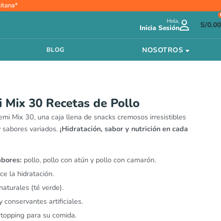
itana*
Hola,
S/
0.00
Inicia Sesión
NOSOTROS
BLOG
i Mix 30 Recetas de Pollo
emi Mix 30, una caja llena de snacks cremosos irresistibles
 sabores variados.
¡Hidratación, sabor y nutrición en cada
abores:
pollo, pollo con atún y pollo con camarón.
e la hidratación.
naturales (té verde).
 conservantes artificiales.
 topping para su comida.