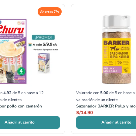
Ahorras 7%
on
4.92
de 5 en base a
12
Valorado con
5.00
de 5 en base a
s de clientes
valoración de un cliente
bor pollo con camarón
Sazonador BARKER Pollo y mol
S/
14.90
Añadir al carrito
Añadir al carrito