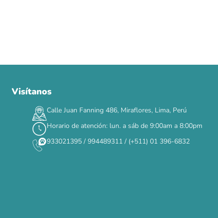
Visítanos
00
00
00
00
:
:
:
TERMINA EN
DÍAS
HORAS
MIN
SEG
Calle Juan Fanning 486, Miraflores, Lima, Perú
✕
Horario de atención: lun. a sáb de 9:00am a 8:00pm
933021395 / 994489311 / (+511) 01 396-6832
CAT WEEK · 4 AL 8 DE AGOSTO
Siempre fuimos
raros.
Hoy somos mayoría.
Descuentos y promos en tus marcas favoritas 🐾