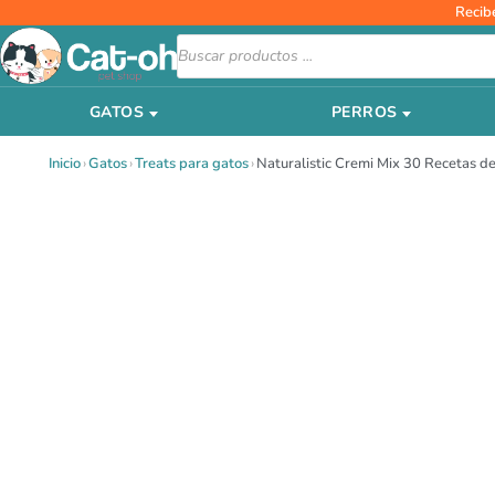
Ir
Recib
al
Búsqueda
de
contenido
productos
GATOS
PERROS
Inicio
›
Gatos
›
Treats para gatos
›
Naturalistic Cremi Mix 30 Recetas de