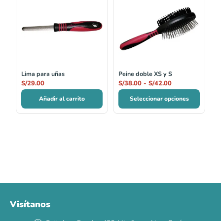
precios:
desde
S/38.00
hasta
S/42.00
Lima para uñas
Peine doble XS y S
S/
29.00
S/
38.00
-
S/
42.00
Añadir al carrito
Seleccionar opciones
Visítanos