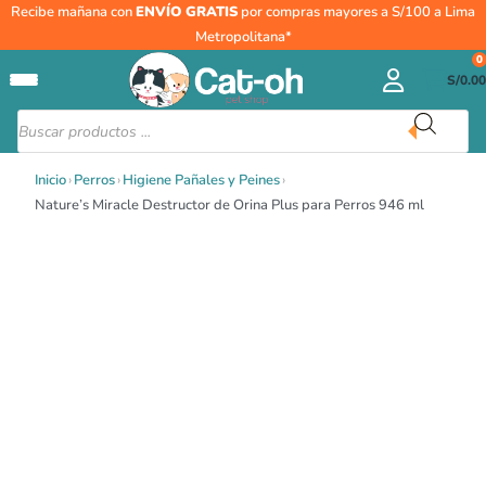
Ir
Nature’s
Recibe mañana con
ENVÍO GRATIS
por compras mayores a S/100 a Lima
al
Miracle
Metropolitana*
contenido
Destructor
0
S/
0.00
de
Orina
Búsqueda
de
Plus
productos
para
Inicio
›
Perros
›
Higiene Pañales y Peines
›
Perros
Nature’s Miracle Destructor de Orina Plus para Perros 946 ml
946
ml
cantidad